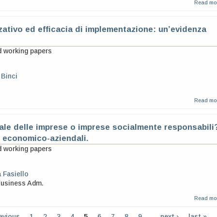
Read mo
zativo ed efficacia di implementazione: un’evidenza
d working papers
 Binci
Read mo
ale delle imprese o imprese socialmente responsabili
ed economico-aziendali.
d working papers
 Fasiello
Business Adm.
Read mo
revious
1
2
3
4
5
6
7
8
9
…
next ›
last »