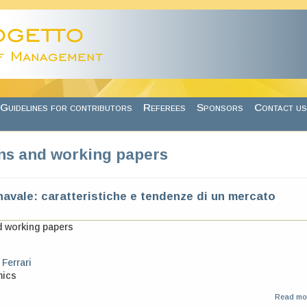
Guidelines for contributors
Referees
Sponsors
Contact us
ns and working papers
navale: caratteristiche e tendenze di un mercato
d working papers
 Ferrari
mics
Read mo