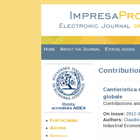
Skip to main content
Home
About the Journal
Ethical issues
Contributio
Cantieristica 
globale
Contributions an
Rivista
accreditata
AIDEA
On issue:
2012-3
Authors:
Claudio
Forthcoming
Industrial Econo
Archive
Editorials