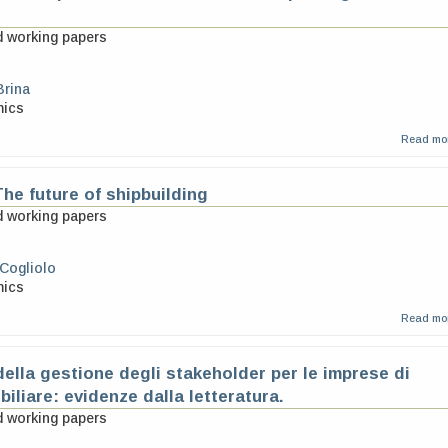
d working papers
Brina
mics
Read mo
he future of shipbuilding
d working papers
Cogliolo
mics
Read mo
ella gestione degli stakeholder per le imprese di
iliare: evidenze dalla letteratura.
d working papers