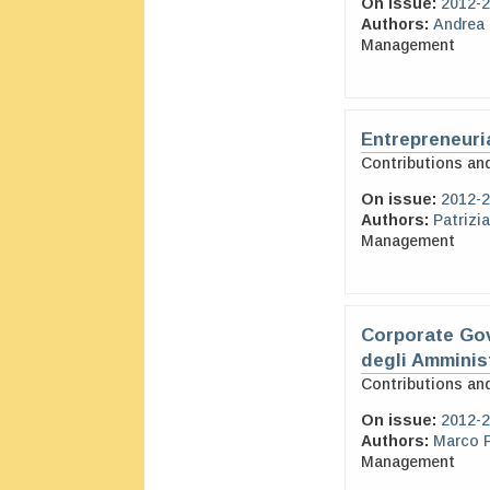
On issue:
2012-2
Authors:
Andrea
Management
Entrepreneuri
Contributions an
On issue:
2012-2
Authors:
Patrizia
Management
Corporate Gov
degli Amminist
Contributions an
On issue:
2012-2
Authors:
Marco 
Management