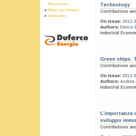
Technology
Reflections
News and Updates
Contributions an
Interviews
On issue:
2012-3
Authors:
Enrico 
Industrial Econo
Green ships. T
Contributions an
On issue:
2012-3
Authors:
Andrea 
Industrial Econo
L’importanza d
sviluppo immob
Contributions an