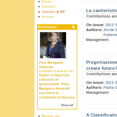
Essays
Contrib's
La cantieristi
Contrib's & WP
Contributions an
Authors
On issue:
2012-3
Interviews
Authors:
Alcide 
Roberta
Management
Progettazione
Pina Mengano
Amarelli
creare futuro
Presidente di Amarelli S.a.s.
Contributions an
Radici e liquirizia:
coltivare le
On issue:
2012-3
generazioni. Pina
Authors:
Paola G
Mengano Amarelli
Management
racconta la
continuità d’impresa
Show all
A Classificat
Reviews and