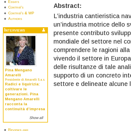
Essays
Abstract:
Contrib's
Contrib's & WP
L’industria cantieristica n
Authors
un’industria motrice dello s
Interviews
presente contributo svilupp
mondiale del settore nel cors
comprendere le ragioni alla 
vivendo il settore in Europa 
delle risultanze di tale anal
Pina Mengano
supporto di un concreto int
Amarelli
Presidente di Amarelli S.a.s.
settore e delineate alcune l
Radici e liquirizia:
coltivare le
generazioni. Pina
Mengano Amarelli
racconta la
continuità d’impresa
Show all
Reviews and