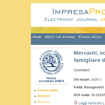
Skip to main content
Home
About the Journal
Ethical issues
Mercanti, so
famigliare 
Contributi
Rivista
On issue:
2020-1
accreditata
AIDEA
Field:
Management
Forthcoming
DOI code:
10.1516
Archive
Editorials
Leggi l'articolo (