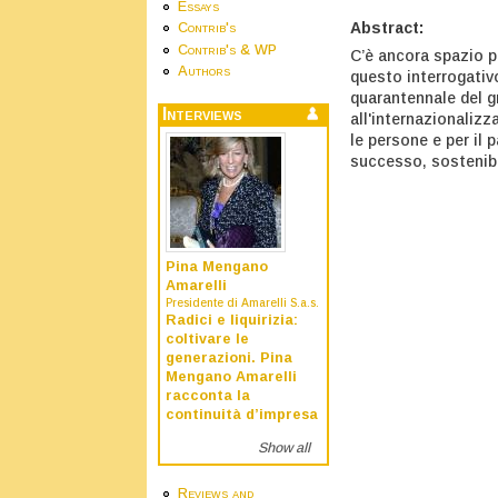
Essays
Abstract:
Contrib's
Contrib's & WP
C’è ancora spazio p
Authors
questo interrogativ
quarantennale del g
Interviews
all'internazionaliz
le persone e per il 
successo, sostenibi
Pina Mengano
Amarelli
Presidente di Amarelli S.a.s.
Radici e liquirizia:
coltivare le
generazioni. Pina
Mengano Amarelli
racconta la
continuità d’impresa
Show all
Reviews and