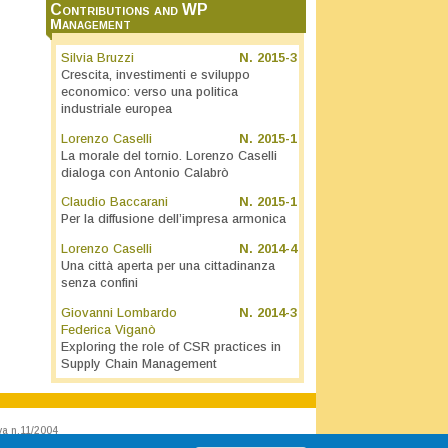
Contributions and WP
Management
Silvia Bruzzi
N.
2015-3
Crescita, investimenti e sviluppo
economico: verso una politica
industriale europea
Lorenzo Caselli
N.
2015-1
La morale del tornio. Lorenzo Caselli
dialoga con Antonio Calabrò
Claudio Baccarani
N.
2015-1
Per la diffusione dell’impresa armonica
Lorenzo Caselli
N.
2014-4
Una città aperta per una cittadinanza
senza confini
Giovanni Lombardo
N.
2014-3
Federica Viganò
Exploring the role of CSR practices in
Supply Chain Management
va n.11/2004