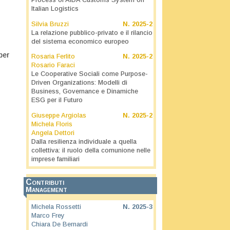
Process of AIDA Customs System on
Italian Logistics
Silvia Bruzzi
N.
2025-2
La relazione pubblico-privato e il rilancio
del sistema economico europeo
per
Rosaria Ferlito
N.
2025-2
Rosario Faraci
Le Cooperative Sociali come Purpose-
Driven Organizations: Modelli di
Business, Governance e Dinamiche
ESG per il Futuro
Giuseppe Argiolas
N.
2025-2
Michela Floris
Angela Dettori
Dalla resilienza individuale a quella
collettiva: il ruolo della comunione nelle
imprese familiari
Contributi
Management
Michela Rossetti
N.
2025-3
Marco Frey
Chiara De Bernardi