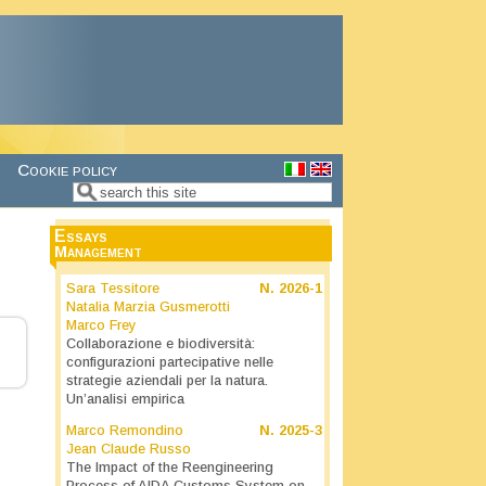
Cookie policy
Search
Search form
Essays
Management
Sara Tessitore
N.
2026-1
Natalia Marzia Gusmerotti
Marco Frey
Collaborazione e biodiversità:
configurazioni partecipative nelle
strategie aziendali per la natura.
Un’analisi empirica
Marco Remondino
N.
2025-3
Jean Claude Russo
The Impact of the Reengineering