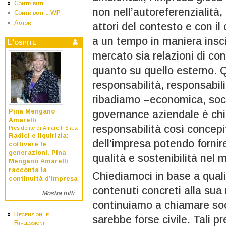
Contributi
non nell’autoreferenzialità, 
Contributi e WP
Autori
attori del contesto e con i
a un tempo in maniera inscin
L'ospite
mercato sia relazioni di co
quanto su quello esterno. Q
responsabilità, responsabi
ribadiamo –economica, soci
Pina Mengano
governance aziendale è chi
Amarelli
responsabilità così concepi
Presidente di Amarelli S.a.s.
Radici e liquirizia:
dell’impresa potendo fornir
coltivare le
generazioni. Pina
qualità e sostenibilità nel 
Mengano Amarelli
racconta la
Chiediamoci in base a quali
continuità d’impresa
contenuti concreti alla sua
Mostra tutti
continuiamo a chiamare soci
Recensioni e
sarebbe forse civile. Tali 
Riflessioni