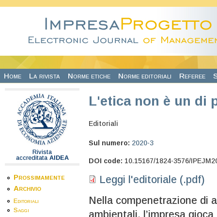
Salta al contenuto principale
Home
La rivista
Norme etiche
Norme editoriali
Referee
S
L'etica non è un di 
Editoriali
Sul numero:
2020-3
Rivista
accreditata
AIDEA
DOI code:
10.15167/1824-3576/IPEJM2
Prossimamente
Leggi l'editoriale (.pdf)
Archivio
Nella compenetrazione di as
Editoriali
Saggi
ambientali, l’impresa gioca