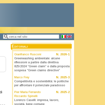
Cerca
Form di ricerca
Editoriali
Gianfranco Rusconi
N.
2026-1
Greenwashing ambientale: alcune
riflessioni a partire dalla direttiva
825/2024 “Green claim” e dalla proposta
sospesa “Green claims directive”
Marco Frey
N.
2025-3
Competitività e sostenibilità: le politiche
per affrontare il potenziale paradosso
di
Pier Maria Ferrando
N.
2025-2
Riccardo Spinelli
Lorenzo Caselli: impresa, lavoro,
società, bene comune