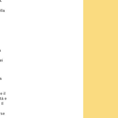
a.
lla
a
ei
a
e il
tà e
Il
rse