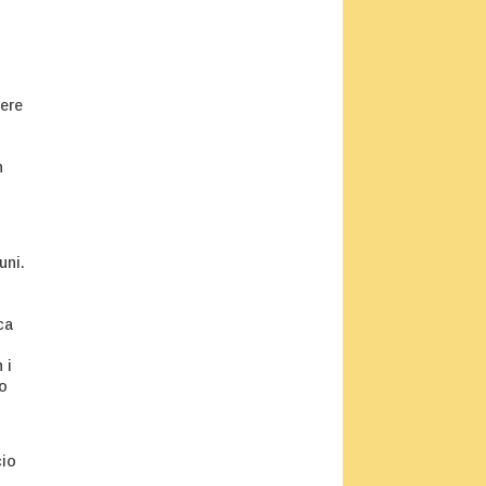
vere
n
uni.
ca
 i
no
cio