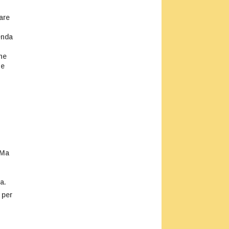
are
enda
he
 e
 Ma
a.
 per