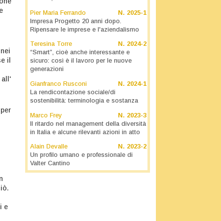
ione
e
Pier Maria Ferrando
N.
2025-1
Impresa Progetto 20 anni dopo.
Ripensare le imprese e l'aziendalismo
Teresina Torre
N.
2024-2
 nei
“Smart”, cioè anche interessante e
e il
sicuro: così è il lavoro per le nuove
generazioni
all'
Gianfranco Rusconi
N.
2024-1
La rendicontazione sociale/di
sostenibilità: terminologia e sostanza
 per
Marco Frey
N.
2023-3
Il ritardo nel management della diversità
in Italia e alcune rilevanti azioni in atto
Alain Devalle
N.
2023-2
Un profilo umano e professionale di
Valter Cantino
n
iò.
i e