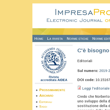
Salta al contenuto principale
Home
La rivista
Norme etiche
Norme edit
C'è bisogno
Editoriali
Sul numero:
2019-
Rivista
DOI code:
10.1516
accreditata
AIDEA
Leggi l'editoriale
Prossimamente
Archivio
Credo che Norberto 
uno sviluppo della 
Editoriali
sostituzione della 
Saggi