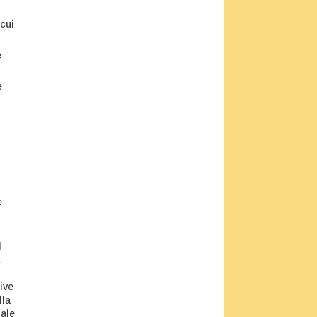
 cui
e
e
e
l
a
ive
lla
iale