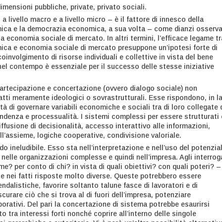
imensioni pubbliche, private, privato sociali.
a livello macro e a livello micro – è il fattore di innesco della
ca e la democrazia economica, a sua volta – come dianzi osserva
la economia sociale di mercato. In altri termini, l’efficace legame tr
ca e economia sociale di mercato presuppone un’ipotesi forte di
oinvolgimento di risorse individuali e collettive in vista del bene
el contempo è essenziale per il successo delle stesse iniziative
artecipazione e concertazione (ovvero dialogo sociale) non
atti meramente ideologici o sovrastrutturali. Esse rispondono, in l
tà di governare variabili economiche e sociali tra di loro collegate 
endenza e processualità. I sistemi complessi per essere strutturati 
iffusione di decisionalità, accesso interattivo alle informazioni,
ll’assieme, logiche cooperative, condivisione valoriale.
 ineludibile. Esso sta nell’interpretazione e nell’uso del potenzia
 nelle organizzazioni complesse e quindi nell’impresa. Agli interroga
e? per conto di chi? in vista di quali obiettivi? con quali poteri? –
 nei fatti risposte molto diverse. Queste potrebbero essere
dalistiche, favorire soltanto talune fasce di lavoratori e di
scurare ciò che si trova al di fuori dell’impresa, potenziare
rativi. Del pari la concertazione di sistema potrebbe esaurirsi
o tra interessi forti nonché coprire all’interno delle singole