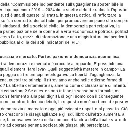
 della “Commissione indipendente sull’uguaglianza sostenibile in
r il quinquennio 2019 – 2024 dieci scelte definite radicali. Ripristin
utti è una di queste. Si tratta, in questa ottica, di rafforzare la
so “un contratto dei cittadini per promuovere un piano che compr
 sindacati, della società civile, la democrazia partecipativa, la
a partecipazione delle donne alla vita economica e politica, politic
verso l’alto, mezzi di informazione e una magistratura indipendenti
pubblica al di là dei soli indicatori del PIL”.
mocrazia e mercato. Partecipazione e democrazia economica
 tra democrazia e mercato è cruciale al riguardo. E’ possibile una
 quali elementi fare leva? Quali soggettività mettere in campo? La
oggia su tre principi riepilogativi. La libertà, l’uguaglianza, la
ne, questi tre principi li ritroviamo anche nelle odierne forme di
? La libertà certamente sì, almeno come dichiarazione di intenti.
partecipazione? Se queste sono intese in senso non formale, ma
con riferimento alla pari dignità di ogni uomo con il conseguente
o nei confronti dei più deboli, la risposta non è certamente positiv
a democrazia e mercato è oggi più evidente rispetto al passato. Ciò
to crescono le diseguaglianze e gli squilibri; dall’altro aumenta, a
ivile, la consapevolezza della non accettabilità dell’attuale stato di
no ad operare per una società più giusta, più partecipata.