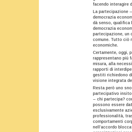
facendo interagire d
La partecipazione – 
democrazia economi
dà senso, qualifica 
democrazia economi
partecipazione, un c
comune. Tutto ciò n
economiche.
Certamente, oggi, p
rappresentano più f
misura, alla necessi
rapporti di interdip
gestiti richiedono d
visione integrata de
Resta però uno snodo
partecipativo insito
– chi partecipa? com
possono essere date
esclusivamente azien
professionalità, tra
comportamenti corpo
nell’accordo bloccat