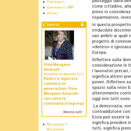
passaggio dalla demo
Contributi
come cittadino, all
Contributi e WP
preso in consideraz
Autori
risparmiatore, inves
L'ospite
In questa prospetti
irriducibile discrim
vari ambiti ai quali
progetto di conviven
«dentro» e ignorasse
Europa.
Riflettere sulla dem
Pina Mengano
considerazione le f
Amarelli
i lavoratori precari,
Presidente di Amarelli S.a.s.
significa altresì pre
Radici e liquirizia:
poveri. Riflettere 
coltivare le
spazio sulla «non E
generazioni. Pina
ulteriormente conti
Mengano Amarelli
oggi non tutti sono 
racconta la
continuità d’impresa
La democrazia. non 
contraddizione con 
Mostra tutti
Essa può essere la c
significa prendere 
Recensioni e
tutti, significa pr
Riflessioni