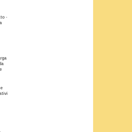
to -
a
arga
da
e
le
tivi