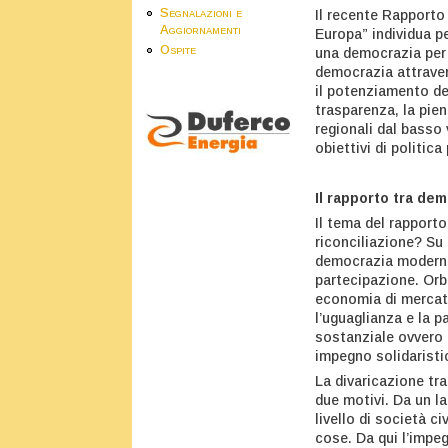
Segnalazioni e
Il recente Rapporto
Aggiornamenti
Europa” individua pe
Ospite
una democrazia per t
democrazia attraver
il potenziamento dei
trasparenza, la pien
regionali dal basso 
obiettivi di politica 
Il rapporto tra de
Il tema del rapporto
riconciliazione? Su
democrazia moderna p
partecipazione. Orbe
economia di mercato
l’uguaglianza e la 
sostanziale ovvero 
impegno solidaristic
La divaricazione tr
due motivi. Da un la
livello di società c
cose. Da qui l’impeg