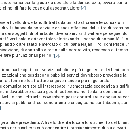
i sistematici per la giustizia sociale e la democrazia, ovvero per la
 di noi di fare le cose cui assegna valore”
[4]
.
ne a livello di welfare. Si tratta da un lato di creare le condizioni
di vita buona da potenziale divenga effettiva; dall’altro di promuo
ità dei soggetti di offerta dei diversi servizi di welfare perseguendo
arietà verticale e orizzontale valorizzando il senso di comunità. “La
pilastro oltre stato e mercato di cui parla Rajan – “ci conferisce u
inazione, di controllo diretto sulla nostra vita, rendendo al tempo
elfare più funzionali per noi”
[5]
.
one partecipata dei servizi pubblici e più in generale dei beni com
nizzazioni che gestiscono pubblici servizi dovrebbero prevedere la
ri e utenti nelle strutture di governance e più in generale il
e comunità territoriali interessate. “Democrazia economica signifi
omuni dovrebbero essere gestiti autonomamente dalle comunità
 livelli e che i cittadini dovrebbero poter controllare e cogestire con
i servizi pubblici di cui sono utenti e di cui, come contribuenti, so
]
.
ga ai due precedenti. A livello di ente locale lo strumento del bilan
pio per quartiere) può consentire il raggiungimento di più elevati