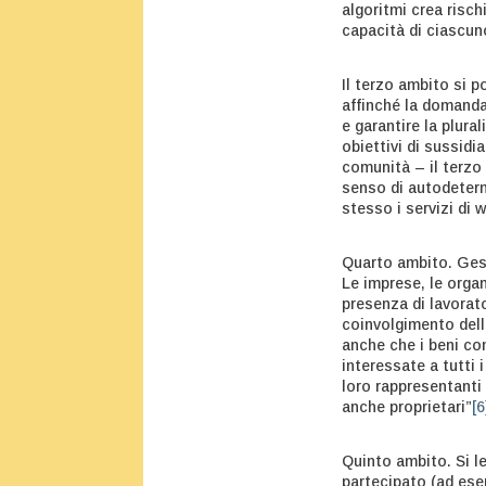
algoritmi crea risch
capacità di ciascuno
Il terzo ambito si po
affinché la domanda 
e garantire la plural
obiettivi di sussidi
comunità – il terzo 
senso di autodeterm
stesso i servizi di w
Quarto ambito. Gesti
Le imprese, le orga
presenza di lavorato
coinvolgimento dell
anche che i beni c
interessate a tutti i
loro rappresentanti 
anche proprietari”
[6
Quinto ambito. Si le
partecipato (ad esem