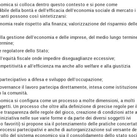
omica si colloca dentro questo contesto e si pone come
ibile della bontà e dell’efficacia dell’economia sociale di mercato i
zanti possono così sintetizzarsi:
onomia reale rispetto alla finanza; valorizzazione del risparmio dell
lla gestione dell’economia e delle imprese, del medio lungo termin
termine;
 regolatore dello Stato;
l’equità fiscale onde impedire diseguaglianze eccessive;
petitività e all’efficienza ma anche allo welfare e alla giustizia
partecipativo a difesa e sviluppo dell’occupazione;
governance il lavoro partecipa direttamente, intesa come istituzion
o la comunità.
omica si configura come un processo a molte dimensioni, a molti
oggetti. Un processo che oltre alla definizione di precise regole per i
e trasparenza delle regole del gioco, creazione di condizioni atte 
i iniziativa nelle sue varie forme e da parte dei diversi soggetti ivi
o favoriti) si propone sia il potenziamento delle pratiche concertat
 processi partecipativi e anche di autorganizzazione sul versante de
rollo del sistema economico sia il consolidamento dello stato soc