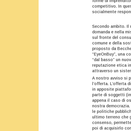
forme di imprenditor
competitivo. In que
socialmente respon
Secondo ambito. Il 
domanda e nella mis
sul fronte del cons
comune e della soste
proposto da Becchet
“EyeOnBuy”, una com
“dal basso” un nuov
reputazione etica in
attraverso un siste
A nostro avviso si 
l’offerta. L’offerta 
in apposite piattaf
parte di soggetti (im
appena il caso di os
nostra democrazia. “
le politiche pubblic
ultimo terreno che 
consenso, permetten
poi di acquisirlo co