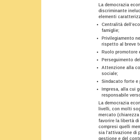
La democrazia econ
discriminante inelud
elementi caratteriz
Centralità dell’ec
famiglie;
Privilegiamento ne
rispetto al breve 
Ruolo promotore e
Perseguimento del
Attenzione alla com
sociale;
Sindacato forte e 
Impresa, alla cui 
responsabile vers
La democrazia econ
livelli, con molti s
mercato (chiarezza 
favorire la libertà d
compresi quelli men
sia l’attivazione di
gestione e del cont