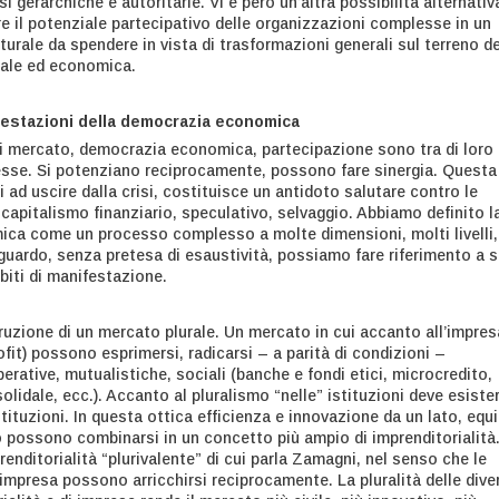
i gerarchiche e autoritarie. Vi è però un’altra possibilità alternativ
re il potenziale partecipativo delle organizzazioni complesse in un
lturale da spendere in vista di trasformazioni generali sul terreno de
iale ed economica.
festazioni della democrazia economica
i mercato, democrazia economica, partecipazione sono tra di loro
sse. Si potenziano reciprocamente, possono fare sinergia. Questa
i ad uscire dalla crisi, costituisce un antidoto salutare contro le
capitalismo finanziario, speculativo, selvaggio. Abbiamo definito l
ca come un processo complesso a molte dimensioni, molti livelli,
iguardo, senza pretesa di esaustività, possiamo fare riferimento a s
biti di manifestazione.
uzione di un mercato plurale. Un mercato in cui accanto all’impres
rofit) possono esprimersi, radicarsi – a parità di condizioni –
rative, mutualistiche, sociali (banche e fondi etici, microcredito,
idale, ecc.). Accanto al pluralismo “nelle” istituzioni deve esister
stituzioni. In questa ottica efficienza e innovazione da un lato, equi
ro possono combinarsi in un concetto più ampio di imprenditorialità. 
prenditorialità “plurivalente” di cui parla Zamagni, nel senso che le
 impresa possono arricchirsi reciprocamente. La pluralità delle dive