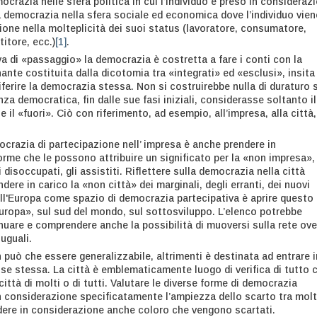
crazia nelle sfera politica in cui l’individuo è preso in consideraz
a democrazia nella sfera sociale ed economica dove l’individuo vien
ione nella molteplicità dei suoi status (lavoratore, consumatore,
titore, ecc.)
[1]
.
va di «passaggio» la democrazia è costretta a fare i conti con la
inante costituita dalla dicotomia tra «integrati» ed «esclusi», insita
 riferire la democrazia stessa. Non si costruirebbe nulla di duraturo s
za democratica, fin dalle sue fasi iniziali, considerasse soltanto il
 il «fuori». Ciò con riferimento, ad esempio, all’impresa, alla città, 
ocrazia di partecipazione nell’ impresa è anche prendere in
orme che le possono attribuire un significato per la «non impresa»,
 i disoccupati, gli assistiti. Riflettere sulla democrazia nella città
ndere in carico la «non città» dei marginali, degli erranti, dei nuovi
sull'Europa come spazio di democrazia partecipativa è aprire questo
uropa», sul sud del mondo, sul sottosviluppo. L’elenco potrebbe
nuare e comprendere anche la possibilità di muoversi sulla rete ove
uguali.
può che essere generalizzabile, altrimenti è destinata ad entrare i
se stessa. La città è emblematicamente luogo di verifica di tutto c
ittà di molti o di tutti. Valutare le diverse forme di democrazia
in considerazione specificatamente l’ampiezza dello scarto tra molt
endere in considerazione anche coloro che vengono scartati.