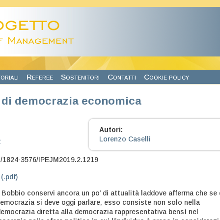
oriali
Referee
Sostenitori
Contatti
Cookie policy
 di democrazia economica
Autori:
Lorenzo Caselli
2
7/1824-3576/IPEJM2019.2.1219
 (.pdf)
Bobbio conservi ancora un po’ di attualità laddove afferma che se 
democrazia si deve oggi parlare, esso consiste non solo nella
democrazia diretta alla democrazia rappresentativa bensì nel