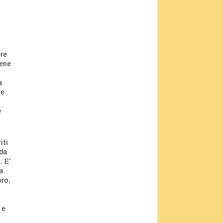
ere
bene
a
re
e
iti
 da
. E’
a
oro,
o
 e