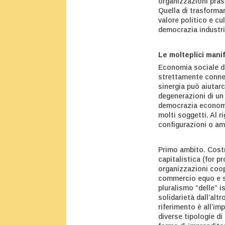
organizzazioni prass
Quella di trasforma
valore politico e cu
democrazia industr
Le molteplici mani
Economia sociale d
strettamente conne
sinergia può aiutarc
degenerazioni di un 
democrazia economi
molti soggetti. Al r
configurazioni o am
Primo ambito. Costr
capitalistica (for p
organizzazioni coope
commercio equo e sol
pluralismo “delle” i
solidarietà dall’alt
riferimento è all’im
diverse tipologie di