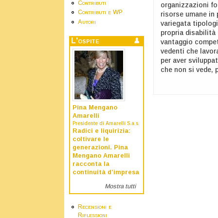
Contributi
organizzazioni fo
Contributi e WP
risorse umane in p
Autori
variegata tipolog
propria disabilit
L'ospite
vantaggio competi
vedenti che lavor
per aver sviluppa
che non si vede, 
Pina Mengano
Amarelli
Presidente di Amarelli S.a.s.
Radici e liquirizia:
coltivare le
generazioni. Pina
Mengano Amarelli
racconta la
continuità d’impresa
Mostra tutti
Recensioni e
Riflessioni