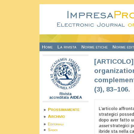
Salta al contenuto principale
Home
La rivista
Norme etiche
Norme edit
[ARTICOLO] 
organizatio
complementa
(3), 83–106.
Rivista
accreditata
AIDEA
L’articolo affront
Prossimamente
strategici possed
Archivio
dopo aver fatto u
Editoriali
asset
strategici p
Saggi
ibride sta nella 