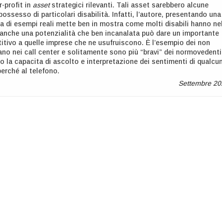
r-profit in
asset
strategici rilevanti. Tali asset sarebbero alcune
ossesso di particolari disabilità. Infatti, l’autore, presentando una
ia di esempi reali mette ben in mostra come molti disabili hanno ne
à anche una potenzialità che ben incanalata può dare un importante
tivo a quelle imprese che ne usufruiscono. È l’esempio dei non
ano nei call center e solitamente sono più “bravi” dei normovedenti
to la capacita di ascolto e interpretazione dei sentimenti di qualcu
perché al telefono.
Settembre 20