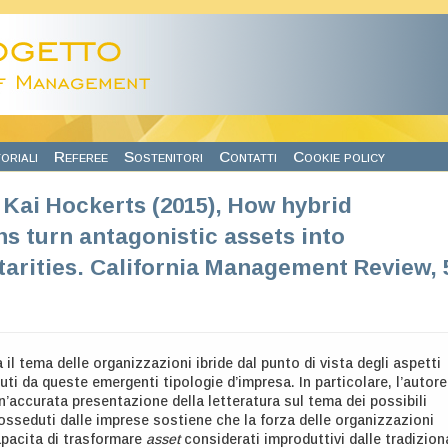
oriali
Referee
Sostenitori
Contatti
Cookie policy
Kai Hockerts (2015), How hybrid
ns turn antagonistic assets into
rities. California Management Review, 
a il tema delle organizzazioni ibride dal punto di vista degli aspetti
uti da queste emergenti tipologie d’impresa. In particolare, l’autore
n’accurata presentazione della letteratura sul tema dei possibili
osseduti dalle imprese sostiene che la forza delle organizzazioni
capacita di trasformare
asset
considerati improduttivi dalle tradiziona