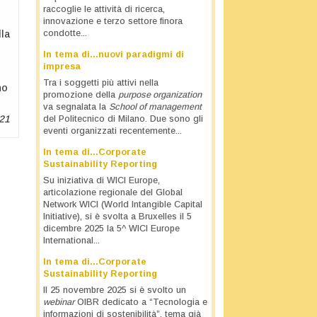
raccoglie le attività di ricerca,
innovazione e terzo settore finora
lla
condotte...
In tema di…nuovi paradigmi di
impresa
Tra i soggetti più attivi nella
no
promozione della
purpose organization
va segnalata la
School of management
21
del Politecnico di Milano. Due sono gli
eventi organizzati recentemente...
In tema di…Corporate
Sustainability Reporting
Su iniziativa di WICI Europe,
articolazione regionale del Global
Network WICI (World Intangible Capital
Initiative), si è svolta a Bruxelles il 5
dicembre 2025 la 5^ WICI Europe
International...
In tema di…Corporate
Sustainability Reporting
Il 25 novembre 2025 si è svolto un
webinar
OIBR dedicato a “Tecnologia e
informazioni di sostenibilità”, tema già