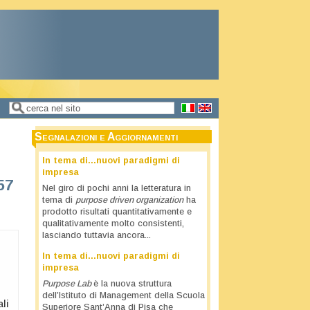
Cerca
Form di ricerca
Segnalazioni e Aggiornamenti
In tema di…nuovi paradigmi di
impresa
57
Nel giro di pochi anni la letteratura in
tema di
purpose driven organization
ha
prodotto risultati quantitativamente e
qualitativamente molto consistenti,
lasciando tuttavia ancora...
In tema di…nuovi paradigmi di
impresa
Purpose Lab
è la nuova struttura
dell’Istituto di Management della Scuola
li
Superiore Sant’Anna di Pisa che