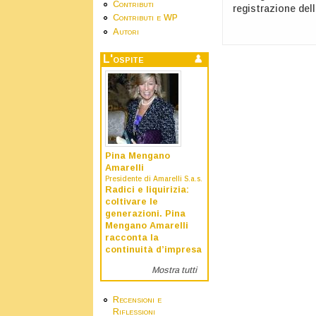
Contributi
registrazione dell
Contributi e WP
Autori
L'ospite
Pina Mengano
Amarelli
Presidente di Amarelli S.a.s.
Radici e liquirizia:
coltivare le
generazioni. Pina
Mengano Amarelli
racconta la
continuità d’impresa
Mostra tutti
Recensioni e
Riflessioni