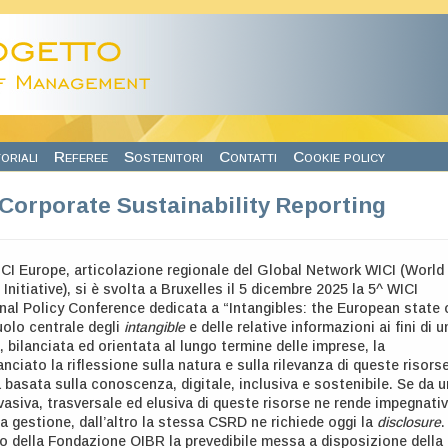
oriali
Referee
Sostenitori
Contatti
Cookie policy
Corporate Sustainability Reporting
WICI Europe, articolazione regionale del Global Network WICI (World
 Initiative), si è svolta a Bruxelles il 5 dicembre 2025 la 5^ WICI
nal Policy Conference dedicata a “Intangibles: the European state 
ruolo centrale degli
intangible
e delle relative informazioni ai fini di u
, bilanciata ed orientata al lungo termine delle imprese, la
nciato la riflessione sulla natura e sulla rilevanza di queste risors
basata sulla conoscenza, digitale, inclusiva e sostenibile. Se da u
rvasiva, trasversale ed elusiva di queste risorse ne rende impegnati
la gestione, dall’altro la stessa CSRD ne richiede oggi la
disclosure
.
to della Fondazione OIBR la prevedibile messa a disposizione della