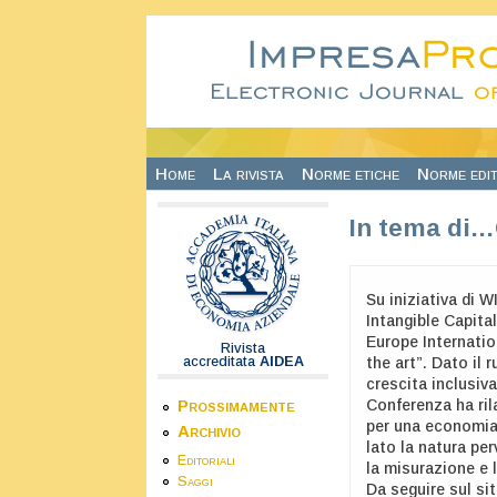
Salta al contenuto principale
Home
La rivista
Norme etiche
Norme edit
In tema di…
Su iniziativa di 
Intangible Capital
Europe Internatio
Rivista
accreditata
AIDEA
the art”. Dato il 
crescita inclusiva
Prossimamente
Conferenza ha rila
per una economia 
Archivio
lato la natura pe
Editoriali
la misurazione e 
Saggi
Da seguire sul si