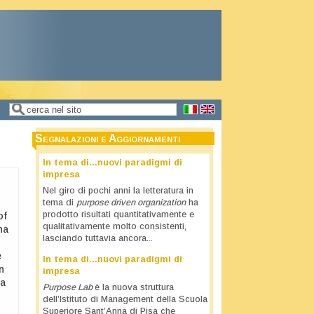
Cerca
Form di ricerca
Segnalazioni e Aggiornamenti
In tema di…nuovi paradigmi di
impresa
Nel giro di pochi anni la letteratura in
tema di
purpose driven organization
ha
prodotto risultati quantitativamente e
of
qualitativamente molto consistenti,
na
lasciando tuttavia ancora...
e
In tema di…nuovi paradigmi di
n
impresa
va
Purpose Lab
è la nuova struttura
dell’Istituto di Management della Scuola
Superiore Sant’Anna di Pisa che