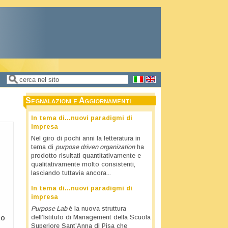
Cerca
Form di ricerca
Segnalazioni e Aggiornamenti
In tema di…nuovi paradigmi di
impresa
Nel giro di pochi anni la letteratura in
tema di
purpose driven organization
ha
prodotto risultati quantitativamente e
qualitativamente molto consistenti,
lasciando tuttavia ancora...
In tema di…nuovi paradigmi di
impresa
Purpose Lab
è la nuova struttura
to
dell’Istituto di Management della Scuola
Superiore Sant’Anna di Pisa che