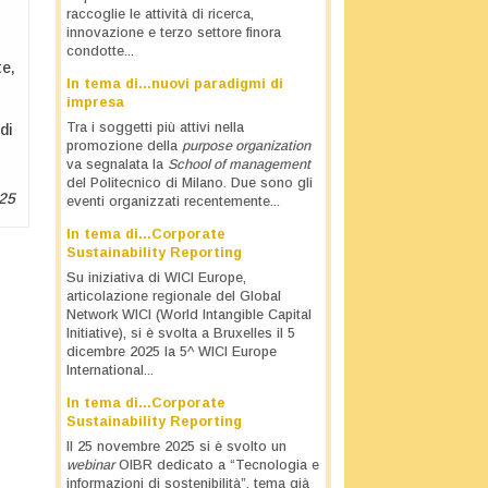
raccoglie le attività di ricerca,
innovazione e terzo settore finora
condotte...
te,
In tema di…nuovi paradigmi di
impresa
i
Tra i soggetti più attivi nella
di
promozione della
purpose organization
va segnalata la
School of management
del Politecnico di Milano. Due sono gli
25
eventi organizzati recentemente...
In tema di…Corporate
Sustainability Reporting
Su iniziativa di WICI Europe,
articolazione regionale del Global
Network WICI (World Intangible Capital
Initiative), si è svolta a Bruxelles il 5
dicembre 2025 la 5^ WICI Europe
International...
In tema di…Corporate
Sustainability Reporting
Il 25 novembre 2025 si è svolto un
webinar
OIBR dedicato a “Tecnologia e
informazioni di sostenibilità”, tema già