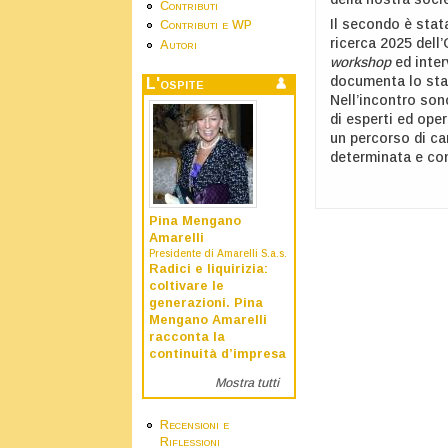
Contributi
Il secondo è stat
Contributi e WP
ricerca 2025 dell
Autori
workshop
ed inter
documenta lo stat
L'ospite
Nell’incontro sono
di esperti ed oper
un percorso di c
determinata e co
Pina Mengano
Amarelli
Presidente di Amarelli S.a.s.
Radici e liquirizia:
coltivare le
generazioni. Pina
Mengano Amarelli
racconta la
continuità d’impresa
Mostra tutti
Recensioni e
Riflessioni