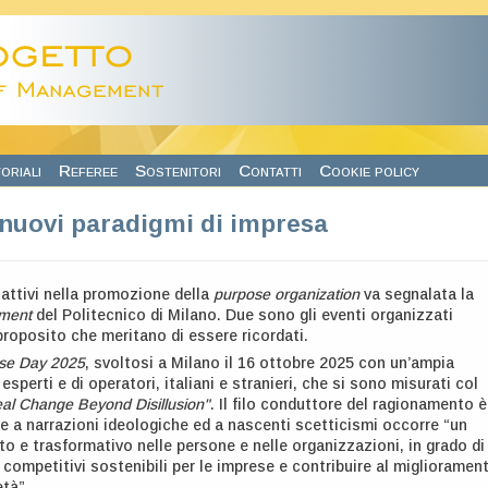
oriali
Referee
Sostenitori
Contatti
Cookie policy
nuovi paradigmi di impresa
 attivi nella promozione della
purpose organization
va segnalata la
ment
del Politecnico di Milano. Due sono gli eventi organizzati
roposito che meritano di essere ricordati.
se Day 2025
, svoltosi a Milano il 16 ottobre 2025 con un’ampia
esperti e di operatori, italiani e stranieri, che si sono misurati col
eal Change Beyond Disillusion"
. Il filo conduttore del ragionamento è
te a narrazioni ideologiche ed a nascenti scetticismi occorre “un
o e trasformativo nelle persone e nelle organizzazioni, in grado di
 competitivi sostenibili per le imprese e contribuire al miglioramen
età”.