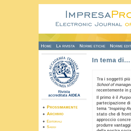
Salta al contenuto principale
Home
La rivista
Norme etiche
Norme edit
In tema di…
Tra i soggetti più
School of manage
recentemente in p
Rivista
accreditata
AIDEA
Il primo è il
Purpo
partecipazione di 
Prossimamente
tema
"Inspiring R
Archivio
stato che di fron
approccio concret
Editoriali
produrre vantaggi
Saggi
della nostra soci