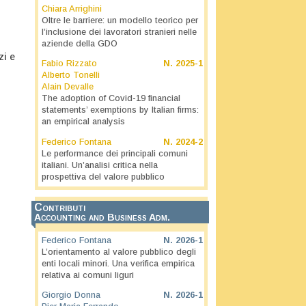
Chiara Arrighini
Oltre le barriere: un modello teorico per
l’inclusione dei lavoratori stranieri nelle
aziende della GDO
zi e
Fabio Rizzato
N.
2025-1
Alberto Tonelli
Alain Devalle
The adoption of Covid-19 financial
statements’ exemptions by Italian firms:
an empirical analysis
Federico Fontana
N.
2024-2
Le performance dei principali comuni
italiani. Un’analisi critica nella
prospettiva del valore pubblico
Contributi
Accounting and Business Adm.
Federico Fontana
N.
2026-1
L’orientamento al valore pubblico degli
enti locali minori. Una verifica empirica
relativa ai comuni liguri
Giorgio Donna
N.
2026-1