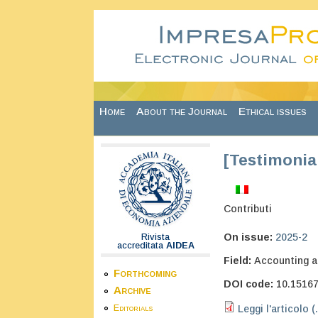
Skip to main content
Home
About the Journal
Ethical issues
[Testimonia
Contributi
On issue:
2025-2
Rivista
accreditata
AIDEA
Field:
Accounting a
Forthcoming
DOI code:
10.1516
Archive
Leggi l'articolo (
Editorials