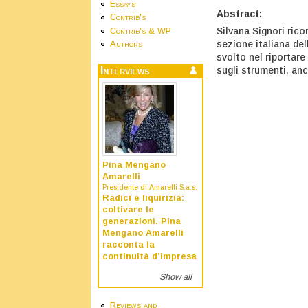
Essays
Abstract:
Contrib's
Silvana Signori rico
Contrib's & WP
sezione italiana dell
Authors
svolto nel riportare
sugli strumenti, anc
Interviews
Pina Mengano
Amarelli
Presidente di Amarelli S.a.s.
Radici e liquirizia:
coltivare le
generazioni. Pina
Mengano Amarelli
racconta la
continuità d’impresa
Show all
Reviews and