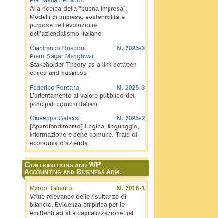
Pier Maria Ferrando
Alla ricerca della “buona impresa”.
Modelli di impresa, sostenibilità e
purpose nell’evoluzione
dell’aziendalismo italiano
Gianfranco Rusconi
N.
2025-3
Prem Sagar Menghwar
Stakeholder Theory as a link between
ethics and business
Federico Fontana
N.
2025-3
L’orientamento al valore pubblico dei
principali comuni italiani
Giuseppe Galassi
N.
2025-2
[Approfondimento] Logica, linguaggio,
informazione e bene comune. Tratti di
economia d’azienda.
Contributions and WP
Accounting and Business Adm.
Marco Taliento
N.
2016-1
Value relevance delle risultanze di
bilancio. Evidenza empirica per le
emittenti ad alta capitalizzazione nel