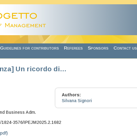
Guidelines for contributors
Referees
Sponsors
Contact us
nza] Un ricordo di…
Authors:
Silvana Signori
nd Business Adm.
7/1824-3576/IPEJM2025.2.1682
.pdf)