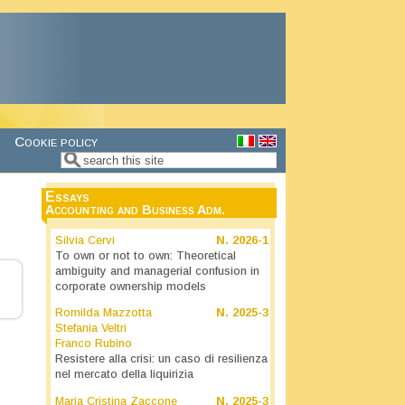
Cookie policy
Search
Search form
Essays
Accounting and Business Adm.
Silvia Cervi
N.
2026-1
To own or not to own: Theoretical
ambiguity and managerial confusion in
corporate ownership models
Romilda Mazzotta
N.
2025-3
Stefania Veltri
Franco Rubino
Resistere alla crisi: un caso di resilienza
nel mercato della liquirizia
Maria Cristina Zaccone
N.
2025-3