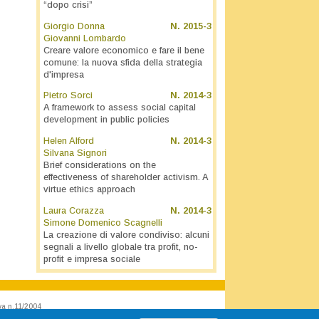
“dopo crisi”
Giorgio Donna
N.
2015-3
Giovanni Lombardo
Creare valore economico e fare il bene
comune: la nuova sfida della strategia
d'impresa
Pietro Sorci
N.
2014-3
A framework to assess social capital
development in public policies
Helen Alford
N.
2014-3
Silvana Signori
Brief considerations on the
effectiveness of shareholder activism. A
virtue ethics approach
Laura Corazza
N.
2014-3
Simone Domenico Scagnelli
La creazione di valore condiviso: alcuni
segnali a livello globale tra profit, no-
profit e impresa sociale
va n.11/2004