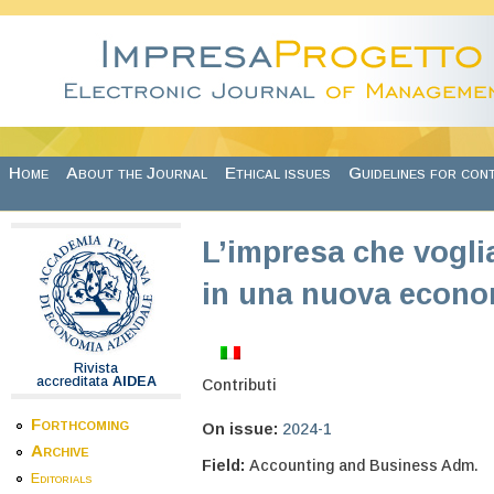
Skip to main content
Home
About the Journal
Ethical issues
Guidelines for con
L’impresa che vogl
in una nuova econo
Rivista
accreditata
AIDEA
Contributi
Forthcoming
On issue:
2024-1
Archive
Field:
Accounting and Business Adm.
Editorials