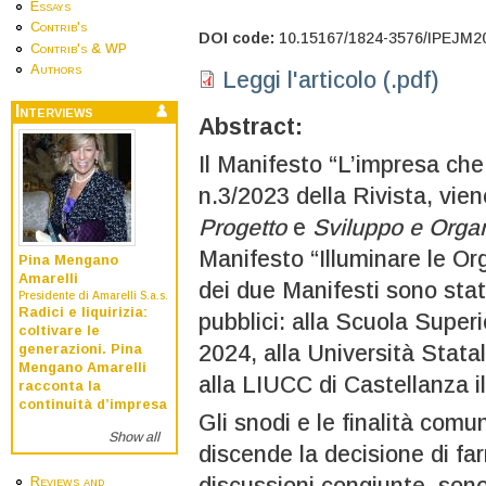
Essays
Contrib's
DOI code:
10.15167/1824-3576/IPEJM2
Contrib's & WP
Authors
Leggi l'articolo (.pdf)
Interviews
Abstract:
Il Manifesto “L’impresa che
n.3/2023 della Rivista, vie
Progetto
e
Sviluppo e Orga
Manifesto “Illuminare le Or
Pina Mengano
Amarelli
dei due Manifesti sono stati
Presidente di Amarelli S.a.s.
Radici e liquirizia:
pubblici: alla Scuola Super
coltivare le
2024, alla Università Stata
generazioni. Pina
Mengano Amarelli
alla LIUCC di Castellanza i
racconta la
continuità d’impresa
Gli snodi e le finalità comu
Show all
discende la decisione di fa
discussioni congiunte, sono
Reviews and