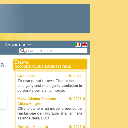
Cookie policy
Search
Search form
Essays
 a
Accounting and Business Adm.
Silvia Cervi
N.
2026-1
To own or not to own: Theoretical
ambiguity and managerial confusion in
corporate ownership models
Maria Cristina Zaccone
N.
2025-3
Chiara Arrighini
Oltre le barriere: un modello teorico per
l’inclusione dei lavoratori stranieri nelle
aziende della GDO
Romilda Mazzotta
N.
2025-3