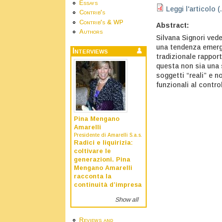
Essays
Leggi l'articolo (
Contrib's
Contrib's & WP
Abstract:
Authors
Silvana Signori ved
una tendenza emergen
Interviews
tradizionale rappor
questa non sia una 
soggetti “reali” e 
funzionali al contro
Pina Mengano
Amarelli
Presidente di Amarelli S.a.s.
Radici e liquirizia:
coltivare le
generazioni. Pina
Mengano Amarelli
racconta la
continuità d’impresa
Show all
Reviews and