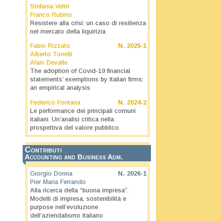
Stefania Veltri
Franco Rubino
Resistere alla crisi: un caso di resilienza
nel mercato della liquirizia
i
Fabio Rizzato
N.
2025-1
Alberto Tonelli
Alain Devalle
The adoption of Covid-19 financial
statements’ exemptions by Italian firms:
an empirical analysis
Federico Fontana
N.
2024-2
Le performance dei principali comuni
italiani. Un’analisi critica nella
prospettiva del valore pubblico
Contributi
Accounting and Business Adm.
Giorgio Donna
N.
2026-1
Pier Maria Ferrando
Alla ricerca della “buona impresa”.
Modelli di impresa, sostenibilità e
purpose nell’evoluzione
dell’aziendalismo italiano