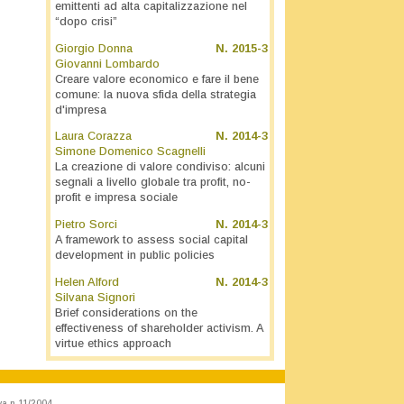
emittenti ad alta capitalizzazione nel
“dopo crisi”
Giorgio Donna
N.
2015-3
Giovanni Lombardo
Creare valore economico e fare il bene
comune: la nuova sfida della strategia
d'impresa
Laura Corazza
N.
2014-3
Simone Domenico Scagnelli
La creazione di valore condiviso: alcuni
segnali a livello globale tra profit, no-
profit e impresa sociale
Pietro Sorci
N.
2014-3
A framework to assess social capital
development in public policies
Helen Alford
N.
2014-3
Silvana Signori
Brief considerations on the
effectiveness of shareholder activism. A
virtue ethics approach
va n.11/2004