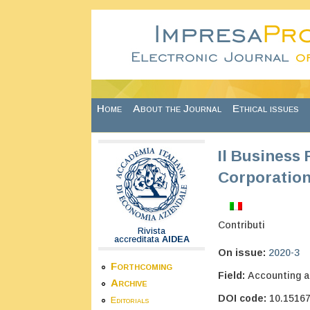
Skip to main content
Home
About the Journal
Ethical issues
Il Business
Corporation
Contributi
Rivista
accreditata
AIDEA
On issue:
2020-3
Forthcoming
Field:
Accounting a
Archive
DOI code:
10.1516
Editorials