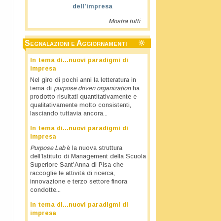
dell’impresa
Mostra tutti
Segnalazioni e Aggiornamenti
In tema di…nuovi paradigmi di
impresa
Nel giro di pochi anni la letteratura in
tema di
purpose driven organization
ha
prodotto risultati quantitativamente e
qualitativamente molto consistenti,
lasciando tuttavia ancora...
In tema di…nuovi paradigmi di
impresa
Purpose Lab
è la nuova struttura
dell’Istituto di Management della Scuola
Superiore Sant’Anna di Pisa che
raccoglie le attività di ricerca,
innovazione e terzo settore finora
condotte...
In tema di…nuovi paradigmi di
impresa