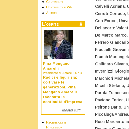
Contributi
Calvelli Adriana, 
Contributi e WP
Autori
Cerruti Corrado, 
Cori Enrico, Univ
L'ospite
Dellacorte Valenti
De Marco Marco, 
Ferrero Giancarlo,
Fraquelli Giovann
Franch Mariangela
Pina Mengano
Gallinaro Silvana,
Amarelli
Invernizzi Giorgi
Presidente di Amarelli S.a.s.
Radici e liquirizia:
Marchiori Michela
coltivare le
Micelli Stefano, U
generazioni. Pina
Mengano Amarelli
Parola Francesco,
racconta la
Pavione Enrica, Un
continuità d’impresa
Peirone Dario, Uni
Mostra tutti
Piccaluga Andrea,
Ruisi Marcantonio
Recensioni e
Riflessioni
Rusconi Gianfranc