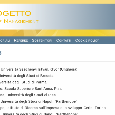
oriali
Referee
Sostenitori
Contatti
Cookie policy
3
 Universita Széchenyi István, Gyor (Ungheria)
Università degli Studi di Brescia
versità degli Studi di Parma
o, Scuola Superiore Sant’Anna, Pisa
na, Università degli Studi di Pisa
Università degli Studi di Napoli “Parthenope”
e, Istituto di Ricerca sull’impresa e lo sviluppo-Ceris, Torino
 Università degli Studi di Napoli “Parthenope”