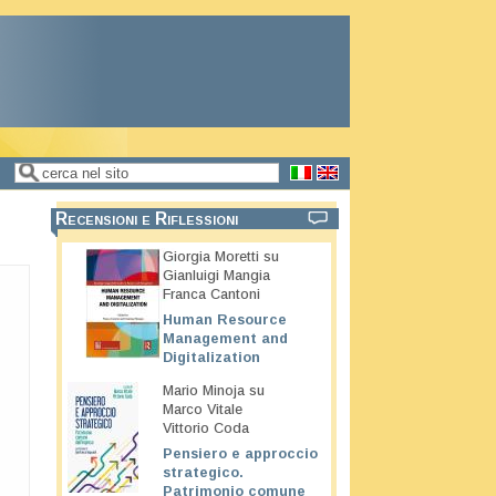
Cerca
Form di ricerca
Recensioni e Riflessioni
Giorgia Moretti su
Gianluigi Mangia
Franca Cantoni
Human Resource
Management and
Digitalization
Mario Minoja su
Marco Vitale
Vittorio Coda
Pensiero e approccio
strategico.
Patrimonio comune