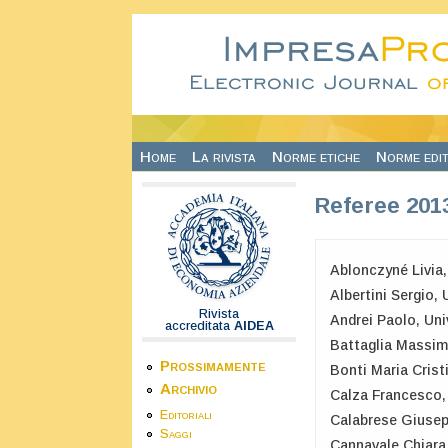
Salta al contenuto principale
Home
La rivista
Norme etiche
Norme edit
Referee 201
Ablonczyné Livia,
Albertini Sergio, 
Rivista
Andrei Paolo, Uni
accreditata
AIDEA
Battaglia Massim
Prossimamente
Bonti Maria Cristi
Archivio
Calza Francesco, 
Editoriali
Calabrese Giusepp
Saggi
Cannavale Chiara,