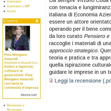
Da sempre Vittorio Coda 
Contributi
con tenacia e lungimiranza
Contributi e WP
Autori
italiana di Economia Azie
L'ospite
essere un attore orientat
operando per il bene comu
da loro curato
Pensiero e 
raccoglie i materiali di un
approccio strategico.
Ques
Pina Mengano
teoria e pratica e tra appr
Amarelli
Presidente di Amarelli S.a.s.
quella ispirazione cultura
Radici e liquirizia:
coltivare le
guidare le imprese in un 
generazioni. Pina
Mengano Amarelli
Leggi la recensione (.pd
racconta la
continuità d’impresa
Mostra tutti
Recensioni e
Riflessioni