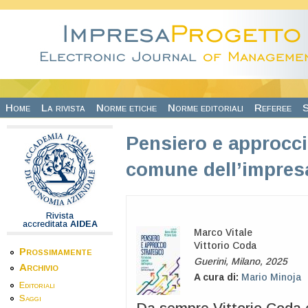
Salta al contenuto principale
Home
La rivista
Norme etiche
Norme editoriali
Referee
S
Pensiero e approcci
comune dell’impres
Rivista
accreditata
AIDEA
Marco Vitale
Vittorio Coda
Prossimamente
Guerini, Milano, 2025
Archivio
A cura di:
Mario Minoja
Editoriali
Saggi