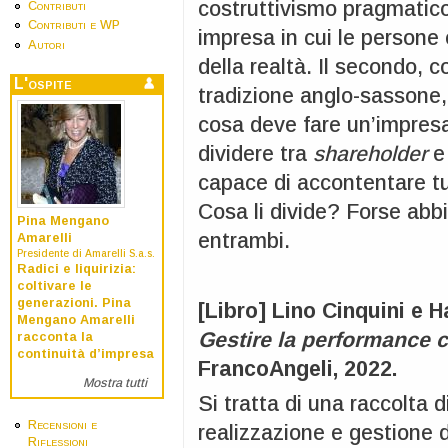
costruttivismo pragmatico
Contributi
Contributi e WP
impresa in cui le persone 
Autori
della realtà. Il secondo, c
L'ospite
tradizione anglo-sassone
cosa deve fare un’impresa
dividere tra
shareholder
capace di accontentare tu
Cosa li divide? Forse ab
Pina Mengano
entrambi.
Amarelli
Presidente di Amarelli S.a.s.
Radici e liquirizia:
coltivare le
generazioni. Pina
[Libro] Lino Cinquini e H
Mengano Amarelli
Gestire la performance c
racconta la
continuità d’impresa
FrancoAngeli, 2022.
Mostra tutti
Si tratta di una raccolta 
Recensioni e
realizzazione e gestione d
Riflessioni