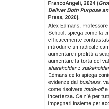
FrancoAngeli, 2024 (
Gro
Deliver Both Purpose and
Press, 2020).
Alex Edmans, Professore 
School, spiega come la cr
efficacemente contrastata
introdurre un radicale cam
aumentare i profitti a sca
aumentare la torta del va
shareholder
e
stakeholder
Edmans ce lo spiega con
evidenze dal
business
, v
come risolvere
trade-off
e 
incertezza. Ce n’è per tutt
impegnati insieme per acc