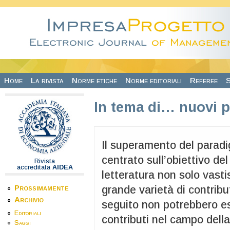
Salta al contenuto principale
Home
La rivista
Norme etiche
Norme editoriali
Referee
S
In tema di… nuovi p
Il superamento del paradi
centrato sull’obiettivo del
Rivista
accreditata
AIDEA
letteratura non solo vast
Prossimamente
grande varietà di contributi
Archivio
seguito non potrebbero ess
Editoriali
contributi nel campo della
Saggi