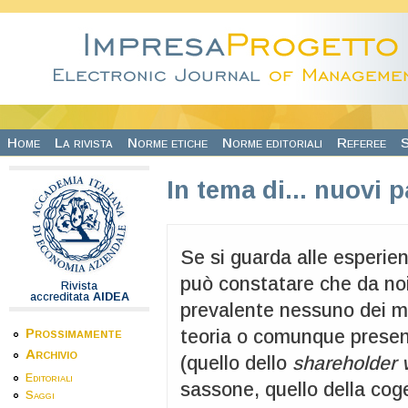
Salta al contenuto principale
Home
La rivista
Norme etiche
Norme editoriali
Referee
S
In tema di... nuovi 
Se si guarda alle esperien
può constatare che da no
Rivista
accreditata
AIDEA
prevalente nessuno dei mo
Prossimamente
teoria o comunque present
Archivio
(quello dello
shareholder 
Editoriali
sassone, quello della cog
Saggi