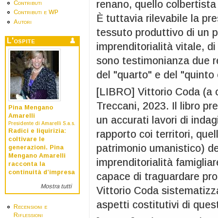
renano, quello colbertista
Contributi
Contributi e WP
È tuttavia rilevabile la pr
Autori
tessuto produttivo di un p
L'ospite
imprenditorialità vitale, d
sono testimonianza due re
del "quarto" e del "quinto
[LIBRO] Vittorio Coda (a 
Treccani, 2023. Il libro pr
Pina Mengano
Amarelli
un accurati lavori di indag
Presidente di Amarelli S.a.s.
Radici e liquirizia:
rapporto coi territori, quel
coltivare le
patrimonio umanistico) de
generazioni. Pina
Mengano Amarelli
imprenditorialità famigliar
racconta la
continuità d’impresa
capace di traguardare prog
Mostra tutti
Vittorio Coda sistematizza
aspetti costitutivi di que
Recensioni e
Riflessioni