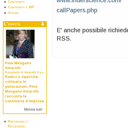
www.inderscience.com/
Contributi
Contributi e WP
callPapers.php
Autori
L'ospite
E' anche possibile richied
RSS.
Pina Mengano
Amarelli
Presidente di Amarelli S.a.s.
Radici e liquirizia:
coltivare le
generazioni. Pina
Mengano Amarelli
racconta la
continuità d’impresa
Mostra tutti
Recensioni e
Riflessioni