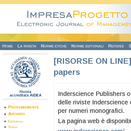
Salta al contenuto principale
Home
La rivista
Norme etiche
Norme editoriali
Referee
S
[RISORSE ON LINE] I
papers
Rivista
Inderscience Publishers o
accreditata
AIDEA
delle riviste Inderscience
Prossimamente
per numeri monografici.
Archivio
La pagina web è disponibi
Editoriali
Saggi