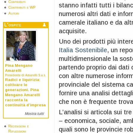
Contributi
stanno infatti tutti i bila
Contributi e WP
numerosi altri dati e info
Autori
camerale italiano e da alt
L'ospite
acquisite.
Uno dei prodotti più inter
Italia Sostenibile
, un repo
multidimensionale la sosten
Pina Mengano
partendo proprio dai dati d
Amarelli
con altre numerose inform
Presidente di Amarelli S.a.s.
Radici e liquirizia:
provinciale del sistema c
coltivare le
generazioni. Pina
fornire una analisi dettagl
Mengano Amarelli
racconta la
che non è frequente trova
continuità d’impresa
L’analisi si articola sui tr
Mostra tutti
– economica, sociale, am
Recensioni e
quali sono le provincie robu
Riflessioni