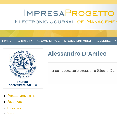
Salta al contenuto principale
Home
La rivista
Norme etiche
Norme editoriali
Referee
S
Alessandro D’Amico
è collaboratore presso lo Studio Dano
Rivista
accreditata
AIDEA
Prossimamente
Archivio
Editoriali
Saggi