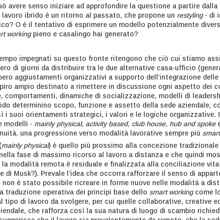
uò avere senso iniziare ad approfondire la questione a partire dalla
 lavoro ibrido è un ritorno al passato, che propone un
restyling
- di 
co? O è il tentativo di esprimere un modello potenzialmente diverso
rt working
pieno e casalingo hai generato?
tempo impegnati su questo fronte ritengono che ciò cui stiamo ass
o di giorni da distribuire tra le due alternative casa-ufficio (gen
bero aggiustamenti organizzativi a supporto dell’integrazione dell
iro ampio destinato a rimettere in discussione ogni aspetto dei con
e, comportamenti, dinamiche di socializzazione, modelli di leadersh
brido determinino scopo, funzione e assetto della sede aziendale, c
i suoi orientamenti strategici, i valori e le logiche organizzative.
e modelli -
mainly physical, activity based, club house, hub and spoke
inuità. una progressione verso modalità lavorative sempre più
smart
(
mainly physical
) è quello più prossimo alla concezione tradizional
nella fase di massimo ricorso al lavoro a distanza e che quindi mos
, la modalità remota è residuale e finalizzata alla conciliazione vita-
 di Musk?). Prevale l’idea che occorra rafforzare il senso di appart
 non è stato possibile ricreare in forme nuove nelle modalità a dist
a traduzione operativa dei principi base dello
smart working
come lo
 tipo di lavoro da svolgere, per cui quelle collaborative, creative 
iendale, che rafforza così la sua natura di luogo di scambio richied
suggerisce che il lavoro sia prevalentemente da remoto, che la sede