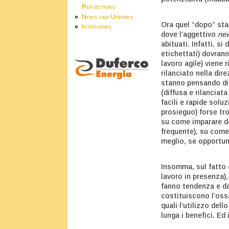
Reflections
News and Updates
Ora quel “dopo” sta
Interviews
dove l’aggettivo
ne
abituati. Infatti, s
etichettati) dovran
lavoro agile) viene
rilanciato nella dir
stanno pensando di 
(diffusa e rilanciat
facili e rapide solu
prosieguo) forse tro
su come imparare da
frequente), su come
meglio, se opportun
Insomma, sul fatto 
lavoro in presenza)
fanno tendenza e dai
costituiscono l’oss
quali l’utilizzo dell
lunga i benefici. E