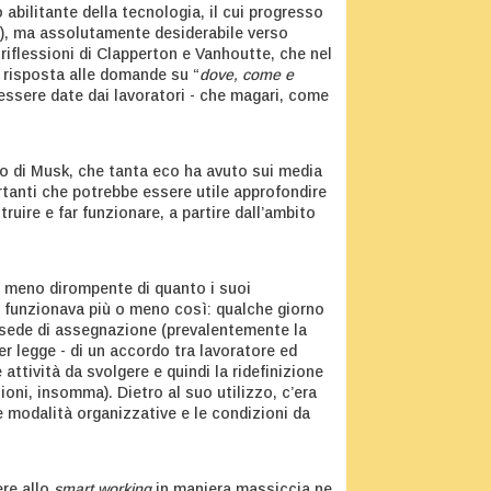
o abilitante della tecnologia, il cui progresso
o), ma assolutamente desiderabile verso
 riflessioni di Clapperton e Vanhoutte, che nel
’ risposta alle domande su “
dove, come e
essere date dai lavoratori - che magari, come
co di Musk, che tanta eco ha avuto sui media
rtanti che potrebbe essere utile approfondire
ruire e far funzionare, a partire dall’ambito
 meno dirompente di quanto i suoi
 funzionava più o meno così: qualche giorno
a sede di assegnazione (prevalentemente la
per legge - di un accordo tra lavoratore ed
 attività da svolgere e quindi la ridefinizione
ioni, insomma). Dietro al suo utilizzo, c’era
le modalità organizzative e le condizioni da
ere allo
smart working
in maniera massiccia ne