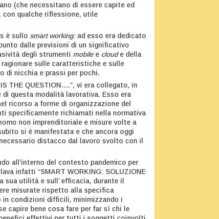
ano (che necessitano di essere capite ed
con qualche riflessione, utile
us è sullo
smart working:
ad esso era dedicato
unto dalle previsioni di un significativo
asività degli strumenti
mobile
e
cloud
e della
ragionare sulle caratteristiche e sulle
di nicchia e prassi per pochi.
IS THE QUESTION….”, vi era collegato, in
 di questa modalità lavorativa. Esso era
 nel ricorso a forme di organizzazione del
nti specificamente richiamati nella normativa
onomo non imprenditoriale e misure volte a
a subito si è manifestata e che ancora oggi
 necessario distacco dal lavoro svolto con il
do all’interno del contesto pandemico per
 titolava infatti “SMART WORKING: SOLUZIONE
tilità e sull’ efficacia, durante il
ere misurate rispetto alla specifica
in condizioni difficili, minimizzando i
e capire bene cosa fare per far sì chi le
efici effettivi per tutti i soggetti coinvolti.