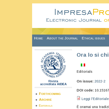
Skip to main content
Home
About the Journal
Ethical issues
Ora lo si ch
Editorials
On issue:
2022-2
Rivista
accreditata
AIDEA
DOI code:
10.1516
Forthcoming
Leggi l'Editoriale
Archive
Editorials
È oramai una tradizi