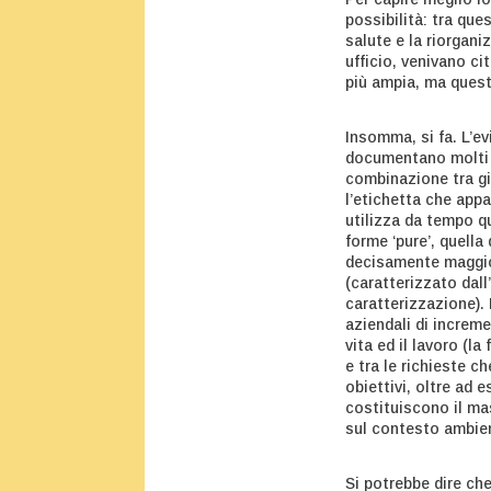
possibilità: tra ques
salute e la riorgani
ufficio, venivano ci
più ampia, ma quest
Insomma, si fa. L’ev
documentano molti c
combinazione tra gio
l’etichetta che appa
utilizza da tempo q
forme ‘pure’, quella
decisamente maggiori
(caratterizzato dall
caratterizzazione). 
aziendali di increme
vita ed il lavoro (l
e tra le richieste 
obiettivi, oltre ad e
costituiscono il ma
sul contesto ambien
Si potrebbe dire che