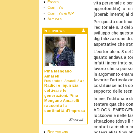
Essays
vita personale e pe
Contrib's
approfondite) lo re
Contrib's & WP
(sperabilmente) al d
Authors
Per questa continui
l’editoriale n. 3 de
Interviews
sviluppo che questa
digitalizzazione di 
aspettative che sta
L’editoriale n. 3 
quanto andava a toc
infatti incentrato s
lavoro che si posso
Pina Mengano
in argomento emanat
Amarelli
favorire l’articolaz
Presidente di Amarelli S.a.s.
costituisce nota dol
Radici e liquirizia:
coltivare le
supporto delle tecn
generazioni. Pina
Infine, l’editoriale 
Mengano Amarelli
tentare qualche co
racconta la
AD OGNI EMERGENZA?
continuità d’impresa
lockdown e nelle fas
Show all
situazione (dove il 
contatti a rischio c
Reviews and
potenzialità (indubb