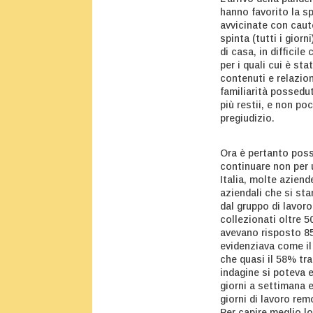
hanno favorito la s
avvicinate con caute
spinta (tutti i gior
di casa, in difficil
per i quali cui è st
contenuti e relazion
familiarità possedu
più restii, e non p
pregiudizio.
Ora è pertanto possi
continuare non per 
Italia, molte azien
aziendali che si st
dal gruppo di lavoro
collezionati oltre 5
avevano risposto 850
evidenziava come il
che quasi il 58% tra
indagine si poteva 
giorni a settimana 
giorni di lavoro rem
Per capire meglio l