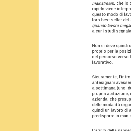
mainstream
, che lo
rapido viene interp
questo modo di lavor
loro best seller del
quando lavoro megli
alcuni studi segnala
Non si deve quindi 
proprio per la posi
nel percorso verso l
lavorativo.
Sicuramente, l’intr
antesignani avesser
a settimana (uno, d
propria abitazione, 
azienda, che pres
delle modalità organ
quindi un lavoro di 
predisporre in manie
L’arrivo della pande