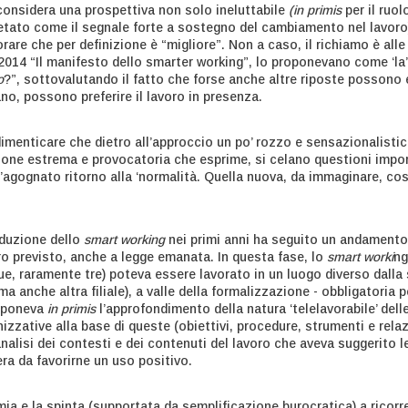
 considera una prospettiva non solo ineluttabile
(in primis
per il ruol
retato come il segnale forte a sostegno del cambiamento nel lavor
are che per definizione è “migliore”. Non a caso, il richiamo è alle
 2014 “Il manifesto dello smarter working”, lo proponevano come ‘la
o
?”, sottovalutando il fatto che forse anche altre riposte possono 
no, possono preferire il lavoro in presenza.
dimenticare che dietro all’approccio un po’ rozzo e sensazionalisti
zione estrema e provocatoria che esprime, si celano questioni impo
’agognato ritorno alla ‘normalità. Quella nuova, da immaginare, cost
oduzione dello
smart working
nei primi anni ha seguito un andamento
o previsto, anche a legge emanata. In questa fase, lo
smart worki
ng
ue, raramente tre) poteva essere lavorato in un luogo diverso dall
ma anche altra filiale), a valle della formalizzazione - obbligatoria 
upponeva
in primis
l’approfondimento della natura ‘telelavorabile’ delle
izzative alla base di queste (obiettivi, procedure, strumenti e relaz
analisi dei contesti e dei contenuti del lavoro che aveva suggerito 
ra da favorirne un uso positivo.
mia e la spinta (supportata da semplificazione burocratica) a ricorr