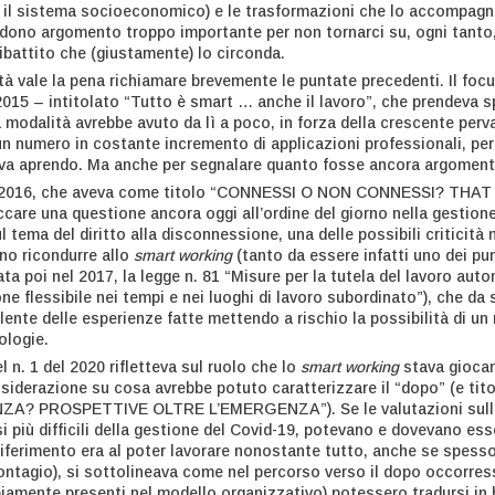
r il sistema socioeconomico) e le trasformazioni che lo accompagn
ndono argomento troppo importante per non tornarci su, ogni tanto, 
ibattito che (giustamente) lo circonda.
tà vale la pena richiamare brevemente le puntate precedenti. Il foc
l 2015 – intitolato “Tutto è smart … anche il lavoro”, che prendeva sp
 modalità avrebbe avuto da lì a poco, in forza della crescente perv
un numero in costante incremento di applicazioni professionali, per 
va aprendo. Ma anche per segnalare quanto fosse ancora argomento 
del 2016, che aveva come titolo “CONNESSI O NON CONNESSI? THAT 
care una questione ancora oggi all’ordine del giorno nella gestione
ul tema del diritto alla disconnessione, una delle possibili criticità
no ricondurre allo
smart working
(tanto da essere infatti uno dei pu
a poi nel 2017, la legge n. 81 “Misure per la tutela del lavoro aut
ione flessibile nei tempi e nei luoghi di lavoro subordinato”), che d
ente delle esperienze fatte mettendo a rischio la possibilità di un
ologie.
del n. 1 del 2020 rifletteva sul ruolo che lo
smart working
stava giocan
nsiderazione su cosa avrebbe potuto caratterizzare il “dopo” (e
 PROSPETTIVE OLTRE L’EMERGENZA”). Se le valutazioni sulla sua u
i più difficili della gestione del Covid-19, potevano e dovevano ess
riferimento era al poter lavorare nonostante tutto, anche se spesso 
ontagio), si sottolineava come nel percorso verso il dopo occorress
iamente presenti nel modello organizzativo) potessero tradursi in ben