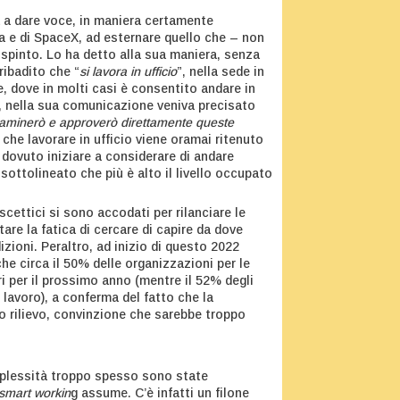
a a dare voce, in maniera certamente
esla e di SpaceX, ad esternare quello che – non
e spinto. Lo ha detto alla sua maniera, senza
ribadito che “
si lavora in ufficio
”, nella sede in
e, dove in molti casi è consentito andare in
, nella sua comunicazione veniva precisato
 esaminerò e approverò direttamente queste
 che lavorare in ufficio viene oramai ritenuto
dovuto iniziare a considerare di andare
 sottolineato che più è alto il livello occupato
cettici si sono accodati per rilanciare le
re la fatica di cercare di capire da dove
zioni. Peraltro, ad inizio di questo 2022
he circa il 50% delle organizzazioni per le
ri per il prossimo anno (mentre il 52% degli
 lavoro), a conferma del fatto che la
vo rilievo, convinzione che sarebbe troppo
erplessità troppo spesso sono state
smart workin
g assume. C’è infatti un filone