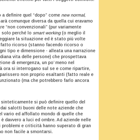
do a definire quel “dopo” come
new normal
,
 sarà comunque diversa da quella cui eravamo
re “non convenzionali” (pur variamente
n solo perché lo
smart working
(o meglio il
ggiare la situazione ed è stato più volte
o fatto ricorso (stanno facendo ricorso o
gni tipo e dimensione - alleata una narrazione
tidiana vita delle persone) che prospettava
uazione di emergenza, un po’ meno nel
à ora si interrogano sul se e come ripartire,
arissero non proprio esaltanti (fatto reale e
unzionato (ma che potrebbero farlo ancora
sinteticamente si può definire quello del
dai salotti buoni delle note aziende che
el vario ed affollato mondo di quelle che
 è davvero a luci ed ombre. Ad aziende nelle
i problemi e criticità hanno superato di gran
mo non facile a smontarsi.