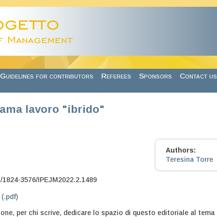
Guidelines for contributors
Referees
Sponsors
Contact us
iama lavoro "ibrido"
Authors:
Teresina Torre
7/1824-3576/IPEJM2022.2.1489
 (.pdf)
one, per chi scrive, dedicare lo spazio di questo editoriale al tema 