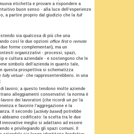
 nuova etichetta e provare a rispondere a
intuitivo buon senso - alla luce dell’esperienze
, a partire proprio dal giudizio che la
full
istendo sia qualcosa di più che una
erando così le due opzioni
office first
o
remote
e due forme complementari), ma un
testi organizzativi - processi, spazi,
ip e cultura aziendale - e sostengono che le
ome simbolo dell’azienda in quanto tale,
 In questa prospettiva si schematizza
e
fully virtual
- che rappresenterebbero. in una
.
e di lavoro; a questo tendono molte aziende
trano alleggiamenti conservativi: la norma è
lavoro dei lavoratori (che ricordi un po’ la
enenza e favorire l’aggregazione e la
anza. Il secondo (
activity based
) potrebbe
 abbiamo codificato: la scelta tra le due
ed innovative meglio si adattano ad essere
endo e privilegiando gli spazi comuni. Il
 aziendale sia luogo identitario fondativo