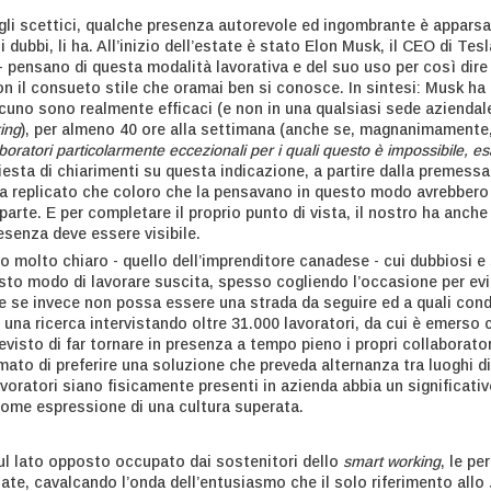
egli scettici, qualche presenza autorevole ed ingombrante è appars
 i dubbi, li ha. All’inizio dell’estate è stato Elon Musk, il CEO di T
o - pensano di questa modalità lavorativa e del suo uso per così dir
con il consueto stile che oramai ben si conosce. In sintesi: Musk ha 
scuno sono realmente efficaci (e non in una qualsiasi sede aziendal
ing
), per almeno 40 ore alla settimana (anche se, magnanimamente
aboratori particolarmente eccezionali per i quali questo è impossibile,
chiesta di chiarimenti su questa indicazione, a partire dalla premessa
a replicato che coloro che la pensavano in questo modo avrebbero 
 parte. E per completare il proprio punto di vista, il nostro ha anche
resenza deve essere visibile.
molto chiaro - quello dell’imprenditore canadese - cui dubbiosi e s
sto modo di lavorare suscita, spesso cogliendo l’occasione per evita
e se invece non possa essere una strada da seguire ed a quali condi
una ricerca intervistando oltre 31.000 lavoratori, da cui è emerso c
evisto di far tornare in presenza a tempo pieno i propri collaborato
rmato di preferire una soluzione che preveda alternanza tra luoghi di
voratori siano fisicamente presenti in azienda abbia un significati
come espressione di una cultura superata.
ul lato opposto occupato dai sostenitori dello
smart working
, le p
ate, cavalcando l’onda dell’entusiasmo che il solo riferimento allo