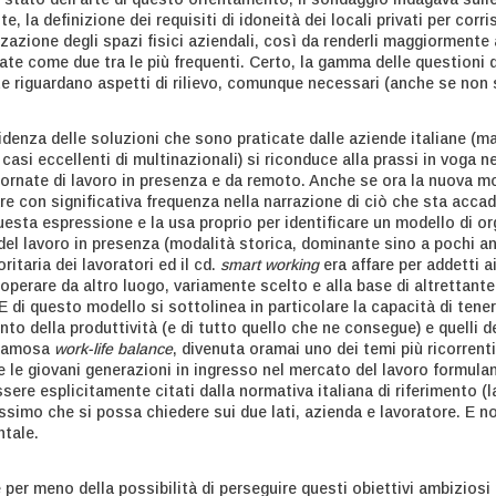
te, la definizione dei requisiti di idoneità dei locali privati per corr
zzazione degli spazi fisici aziendali, così da renderli maggiormente 
tate come due tra le più frequenti. Certo, la gamma delle questioni
e riguardano aspetti di rilievo, comunque necessari (anche se non s
idenza delle soluzioni che sono praticate dalle aziende italiane (ma 
asi eccellenti di multinazionali) si riconduce alla prassi in voga n
rnate di lavoro in presenza e da remoto. Anche se ora la nuova moda 
re con significativa frequenza nella narrazione di ciò che sta accade
uesta espressione e la usa proprio per identificare un modello di o
 del lavoro in presenza (modalità storica, dominante sino a pochi a
taria dei lavoratori ed il cd.
smart working
era affare per addetti a
’operare da altro luogo, variamente scelto e alla base di altrettant
E di questo modello si sottolinea in particolare la capacità di tener
nto della produttività (e di tutto quello che ne consegue) e quelli de
a famosa
work-life balance
, divenuta oramai uno dei temi più ricorrenti
che le giovani generazioni in ingresso nel mercato del lavoro formul
ssere esplicitamente citati dalla normativa italiana di riferimento (la 
ssimo che si possa chiedere sui due lati, azienda e lavoratore. E n
tale.
 per meno della possibilità di perseguire questi obiettivi ambiziosi 