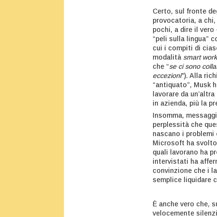
Certo, sul fronte d
provocatoria, a chi,
pochi, a dire il ver
“peli sulla lingua” 
cui i compiti di cia
modalità
smart work
che “
se ci sono coll
eccezioni
"). Alla ri
“antiquato”, Musk h
lavorare da un’altra
in azienda, più la p
Insomma, messaggio 
perplessità che que
nascano i problemi 
Microsoft ha svolto 
quali lavorano ha pr
intervistati ha affe
convinzione che i la
semplice liquidare 
È anche vero che, s
velocemente silenzi