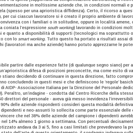
perimentazione in moltissime aziende che, in condizioni normali e 
la (spesso per una aprioristica diffidenza). Certo, il ricorso a que
ni), per cui ciascun lavoratore si è creato il proprio ambiente di lav
e convivenza con i familiari o in solitudine, oppure in località amene
ata coniata l’espressione
south working
) lavorando in condizioni molt
i e quanto a disponibilità di supporti (tecnologici ma soprattutto o
to con lo
smart working
. Tutto questo ha portato a risultati assai d
ochi (lavoratori ma anche aziende) hanno potuto apprezzarne le pote
bile partire dalle esperienze fatte (di qualunque segno siano) per 
un’aprioristica difesa di posizioni preconcette, ma come esito di va
de stiano decidendo di continuare in questa direzione, fatto compr
anno concludendo in questi mesi e che definiscono le ‘regole’ basich
 di AIDP- Associazione Italiana per la Direzione del Personale dedi
0). Peraltro, un’indagine - condotta dal Centro Ricerche della stess
 direttori del personale - aveva già messo inevidenza l’irreversibili
 90% delle aziende rispondenti consideri questa modalità definitiva
 dipendenti e neo-assunti lo sollecita come parte essenziale delle 
evincere che nel 38% delle aziende del campione i dipendenti avre
e nel 14% almeno 1 giorno a settimana. Con percentuali decisamente
otizzato andava da 3 ai 5, fino a casi limitati che prevedevano la p
o stato dell’arte di questo orientamento, il sondaggio indagava sul