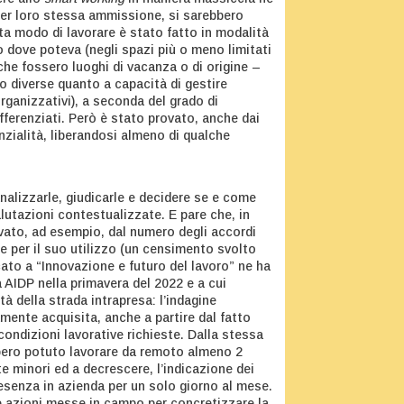
per loro stessa ammissione, si sarebbero
sta modo di lavorare è stato fatto in modalità
oro dove poteva (negli spazi più o meno limitati
, che fossero luoghi di vacanza o di origine –
o diverse quanto a capacità di gestire
rganizzativi), a seconda del grado di
ifferenziati. Però è stato provato, anche dai
nzialità, liberandosi almeno di qualche
analizzarle, giudicarle e decidere se e come
lutazioni contestualizzate. E pare che, in
ovato, ad esempio, dal numero degli accordi
e per il suo utilizzo (un censimento svolto
cato a “Innovazione e futuro del lavoro” ne ha
a AIDP nella primavera del 2022 e a cui
tà della strada intrapresa: l’indagine
mente acquisita, anche a partire dal fatto
condizioni lavorative richieste. Dalla stessa
bbero potuto lavorare da remoto almeno 2
 minori ed a decrescere, l’indicazione dei
resenza in azienda per un solo giorno al mese.
le azioni messe in campo per concretizzare la