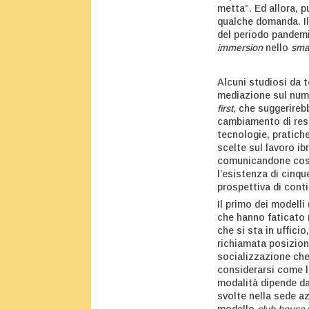
metta”. Ed allora, p
qualche domanda. Il
del periodo pandemi
immersion
nello
sma
Alcuni studiosi da 
mediazione sul numer
first,
che suggerireb
cambiamento di resp
tecnologie, pratich
scelte sul lavoro i
comunicandone così 
l’esistenza di cinqu
prospettiva di cont
Il primo dei modelli 
che hanno faticato 
che si sta in ufficio
richiamata posizione
socializzazione che
considerarsi come l
modalità dipende dal
svolte nella sede az
modello
club house