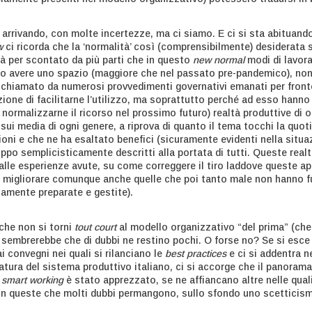
 arrivando, con molte incertezze, ma ci siamo. E ci si sta abituan
w
ci ricorda che la ‘normalità’ così (comprensibilmente) desiderata
i dà per scontato da più parti che in questo
new normal
modi di lavora
no avere uno spazio (maggiore che nel passato pre-pandemico), no
 richiamato da numerosi provvedimenti governativi emanati per fronte
ezione di facilitarne l’utilizzo, ma soprattutto perché ad esso hann
normalizzarne il ricorso nel prossimo futuro) realtà produttive di o
a sui media di ogni genere, a riprova di quanto il tema tocchi la quo
zioni e che ne ha esaltato benefici (sicuramente evidenti nella sit
ppo semplicisticamente descritti alla portata di tutti. Queste realt
lle esperienze avute, su come correggere il tiro laddove queste app
 migliorare comunque anche quelle che poi tanto male non hanno f
amente preparate e gestite).
che non si torni
tout court
al modello organizzativo “del prima” (che 
, sembrerebbe che di dubbi ne restino pochi. O forse no? Se si esce 
 convegni nei quali si rilanciano le
best practices
e ci si addentra n
atura del sistema produttivo italiano, ci si accorge che il panorama
o
smart working
è stato apprezzato, se ne affiancano altre nelle qual
d in queste che molti dubbi permangono, sullo sfondo uno scetticis