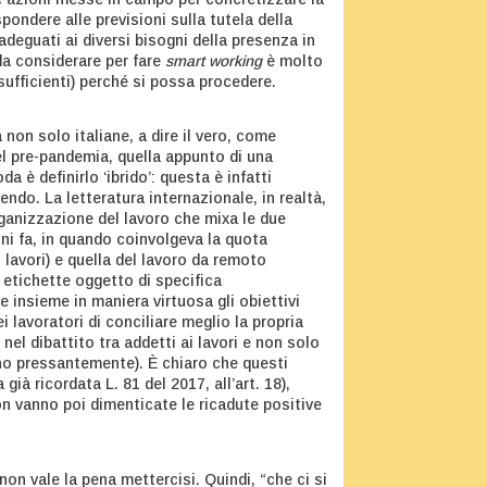
ispondere alle previsioni sulla tutela della
adeguati ai diversi bisogni della presenza in
 da considerare per fare
smart working
è molto
ufficienti) perché si possa procedere.
non solo italiane, a dire il vero, come
el pre-pandemia, quella appunto di una
è definirlo ‘ibrido’: questa è infatti
ndo. La letteratura internazionale, in realtà,
rganizzazione del lavoro che mixa le due
nni fa, in quando coinvolgeva la quota
i lavori) e quella del lavoro da remoto
e etichette oggetto di specifica
e insieme in maniera virtuosa gli obiettivi
i lavoratori di conciliare meglio la propria
 nel dibattito tra addetti ai lavori e non solo
ano pressantemente). È chiaro che questi
già ricordata L. 81 del 2017, all’art. 18),
on vanno poi dimenticate le ricadute positive
non vale la pena mettercisi. Quindi, “che ci si