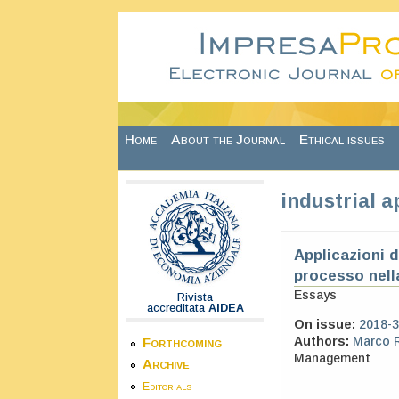
Skip to main content
Home
About the Journal
Ethical issues
industrial a
Applicazioni 
processo nella
Essays
Rivista
accreditata
AIDEA
On issue:
2018-3
Authors:
Marco 
Forthcoming
Management
Archive
Editorials