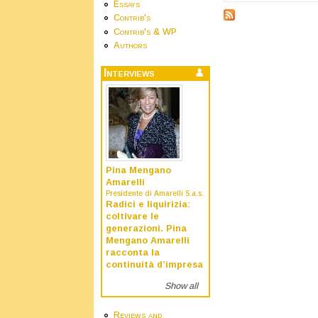
Essays
Contrib's
Contrib's & WP
Authors
Interviews
Pina Mengano
Amarelli
Presidente di Amarelli S.a.s.
Radici e liquirizia:
coltivare le
generazioni. Pina
Mengano Amarelli
racconta la
continuità d’impresa
Show all
Reviews and