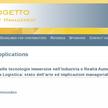
Guidelines for contributors
Referees
Sponsors
Contact us
pplications
delle tecnologie immersive nell’industria e Realtà Au
 Logistica: stato dell’arte ed implicazioni managerial
Remondino