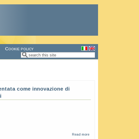
Cookie policy
Search
Search form
mentata come innovazione di
i
Read more
about
Applicazioni