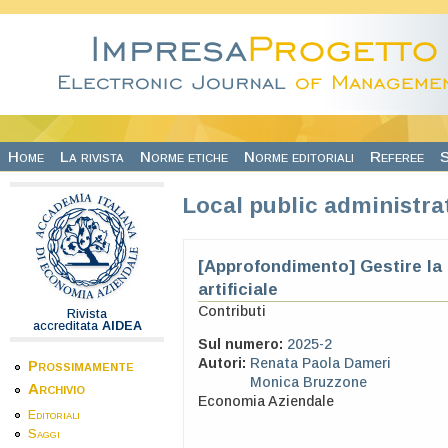
Salta al contenuto principale
Home
La rivista
Norme etiche
Norme editoriali
Referee
S
Local public administra
[Approfondimento] Gestire la 
artificiale
Contributi
Rivista
accreditata
AIDEA
Sul numero:
2025-2
Autori:
Renata Paola Dameri
Prossimamente
Monica Bruzzone
Archivio
Economia Aziendale
Editoriali
Saggi