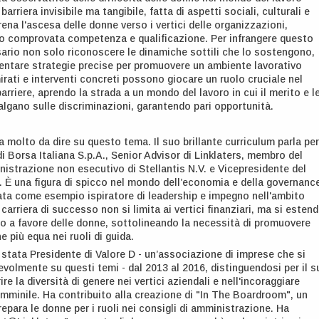
barriera invisibile ma tangibile, fatta di aspetti sociali, culturali e
rena l'ascesa delle donne verso i vertici delle organizzazioni,
ro comprovata competenza e qualificazione. Per infrangere questo
sario non solo riconoscere le dinamiche sottili che lo sostengono,
ntare strategie precise per promuovere un ambiente lavorativo
irati e interventi concreti possono giocare un ruolo cruciale nel
rriere, aprendo la strada a un mondo del lavoro in cui il merito e l
gano sulle discriminazioni, garantendo pari opportunità.
a molto da dire su questo tema. Il suo brillante curriculum parla per
di Borsa Italiana S.p.A., Senior Advisor di Linklaters, membro del
nistrazione non esecutivo di Stellantis N.V. e Vicepresidente del
. È una figura di spicco nel mondo dell’economia e della governanc
cata come esempio ispiratore di leadership e impegno nell'ambito
carriera di successo non si limita ai vertici finanziari, ma si esten
mo a favore delle donne, sottolineando la necessità di promuovere
 più equa nei ruoli di guida.
 stata Presidente di Valore D - un’associazione di imprese che si
lmente su questi temi - dal 2013 al 2016, distinguendosi per il s
re la diversità di genere nei vertici aziendali e nell'incoraggiare
minile. Ha contribuito alla creazione di "In The Boardroom", un
para le donne per i ruoli nei consigli di amministrazione. Ha