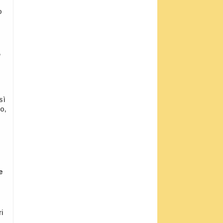
o
,
sì
o,
e
ri