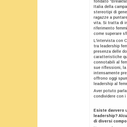
fondato "Breakfas
Italia della campa
stereotipi di gen
ragazze a puntare 
vita. Si tratta di
riferimento femmi
come superare sfid
L'intervista con C
tra leadership fe
presenza delle do
caratteristiche q
connotabili al fe
sue riflessioni, 
intensamente pres
offrono oggi spunt
leadership al fem
Aver potuto parla
condividere con i 
Esiste davvero u
leadership? Alcu
di diversi compo