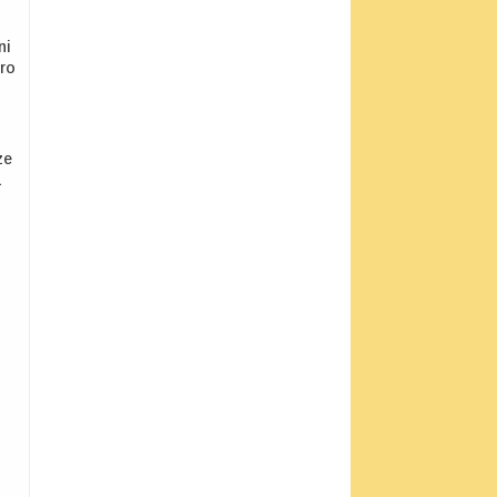
ni
oro
ze
a