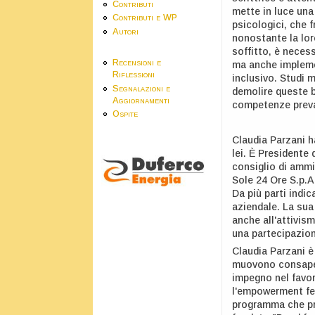
Contributi
mette in luce una 
Contributi e WP
psicologici, che f
Autori
nonostante la lo
soffitto, è neces
Recensioni e
ma anche impleme
Riflessioni
inclusivo. Studi m
Segnalazioni e
demolire queste ba
Aggiornamenti
competenze preval
Ospite
Claudia Parzani h
lei. È Presidente 
consiglio di ammi
Sole 24 Ore S.p.A
Da più parti indi
aziendale. La sua 
anche all'attivis
una partecipazione
Claudia Parzani è
muovono consapevo
impegno nel favori
l'empowerment fem
programma che pre