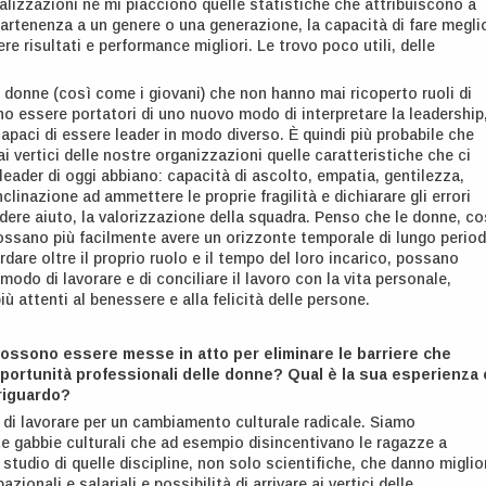
lizzazioni né mi piacciono quelle statistiche che attribuiscono a
artenenza a un genere o una generazione, la capacità di fare megli
ere risultati e performance migliori. Le trovo poco utili, delle
 donne (così come i giovani) che non hanno mai ricoperto ruoli di
o essere portatori di uno nuovo modo di interpretare la leadership
paci di essere leader in modo diverso. È quindi più probabile che
i vertici delle nostre organizzazioni quelle caratteristiche che ci
leader di oggi abbiano: capacità di ascolto, empatia, gentilezza,
nclinazione ad ammettere le proprie fragilità e dichiarare gli errori
ere aiuto, la valorizzazione della squadra. Penso che le donne, co
ossano più facilmente avere un orizzonte temporale di lungo period
rdare oltre il proprio ruolo e il tempo del loro incarico, possano
odo di lavorare e di conciliare il lavoro con la vita personale,
ù attenti al benessere e alla felicità delle persone.
 possono essere messe in atto per eliminare le barriere che
portunità professionali delle donne? Qual è la sua esperienza 
 riguardo?
di lavorare per un cambiamento culturale radicale. Siamo
tte gabbie culturali che ad esempio disincentivano le ragazze a
studio di quelle discipline, non solo scientifiche, che danno miglio
zionali e salariali e possibilità di arrivare ai vertici delle