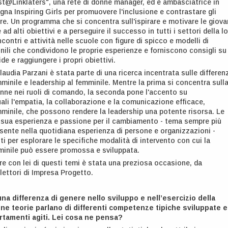
t@Linklaters", una rete di donne manager, ed è ambasciatrice in
gna Inspiring Girls per promuovere l'inclusione e contrastare gli
ere. Un programma che si concentra sull'ispirare e motivare le giova
ad alti obiettivi e a perseguire il successo in tutti i settori della l
 incontri e attività nelle scuole con figure di spicco e modelli di
nili che condividono le proprie esperienze e forniscono consigli su
e e raggiungere i propri obiettivi.
laudia Parzani è stata parte di una ricerca incentrata sulle differen
mminile e leadership al femminile. Mentre la prima si concentra sull
nne nei ruoli di comando, la seconda pone l'accento su
uali l'empatia, la collaborazione e la comunicazione efficace,
mminile, che possono rendere la leadership una potente risorsa. Le
la sua esperienza e passione per il cambiamento - tema sempre più
ente nella quotidiana esperienza di persone e organizzazioni -
i per esplorare le specifiche modalità di intervento con cui la
minile può essere promossa e sviluppata.
re con lei di questi temi è stata una preziosa occasione, da
lettori di Impresa Progetto.
na differenza di genere nello sviluppo e nell’esercizio della
ne teorie parlano di differenti competenze tipiche sviluppate e
rtamenti agiti. Lei cosa ne pensa?