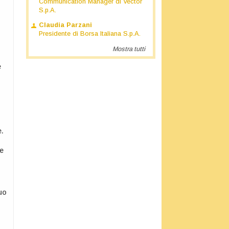
Communication Manager di Vector
S.p.A.
Claudia Parzani
Presidente di Borsa Italiana S.p.A.
Mostra tutti
e
e.
de
uo