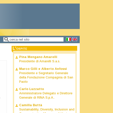
Cerca
Form di ricerca
L'ospite
Pina Mengano Amarelli
Presidente di Amarelli S.a.s.
Marco Gilli e Alberto Anfossi
Presidente e Segretario Generale
della Fondazione Compagnia di San
Paolo
Carlo Luzzatto
Amministratore Delegato e Direttore
e
Generale di RINA S.p.A..
Camilla Buttà
Sustainability, Diversity, Inclusion and