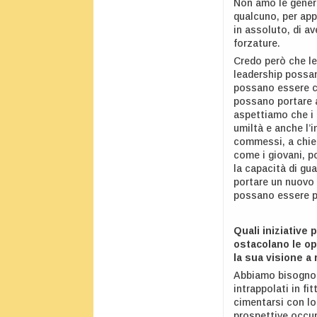
Non amo le genera
qualcuno, per app
in assoluto, di av
forzature.
Credo però che le
leadership possan
possano essere ca
possano portare a
aspettiamo che i 
umiltà e anche l’i
commessi, a chied
come i giovani, p
la capacità di gua
portare un nuovo m
possano essere pi
Quali iniziative
ostacolano le op
la sua visione a
Abbiamo bisogno 
intrappolati in fi
cimentarsi con lo 
prospettive occupa