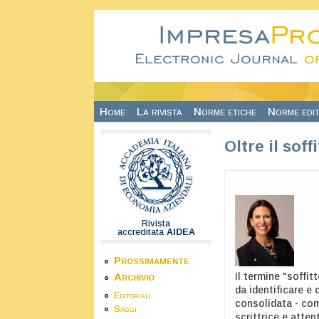
Salta al contenuto principale
Home
La rivista
Norme etiche
Norme edit
Oltre il soff
Rivista
accreditata
AIDEA
Prossimamente
Il termine "soffit
Archivio
da identificare e
Editoriali
consolidata - com
Saggi
scrittrice e atten