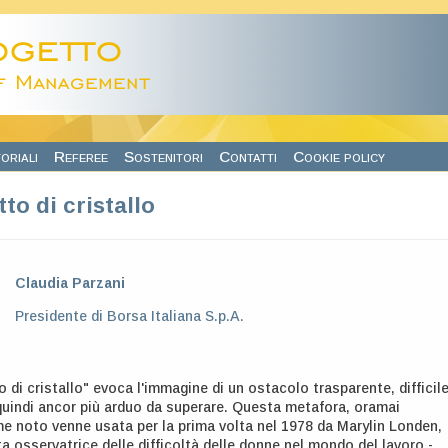
oriali
Referee
Sostenitori
Contatti
Cookie policy
itto di cristallo
Claudia Parzani
Presidente di Borsa Italiana S.p.A.
to di cristallo" evoca l'immagine di un ostacolo trasparente, difficil
 quindi ancor più arduo da superare. Questa metafora, oramai
e noto venne usata per la prima volta nel 1978 da Marylin Londen,
ta osservatrice delle difficoltà delle donne nel mondo del lavoro -