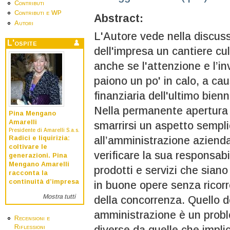
Contributi
Contributi e WP
Abstract:
Autori
L'Autore vede nella discuss
L'ospite
dell'impresa un cantiere cu
anche se l'attenzione e l’i
paiono un po' in calo, a ca
finanziaria dell'ultimo bienn
Nella permanente apertura 
Pina Mengano
Amarelli
smarrirsi un aspetto sempli
Presidente di Amarelli S.a.s.
Radici e liquirizia:
all’amministrazione azienda
coltivare le
verificare la sua responsabi
generazioni. Pina
Mengano Amarelli
prodotti e servizi che siano
racconta la
continuità d’impresa
in buone opere senza ricorr
Mostra tutti
della concorrenza. Quello d
amministrazione è un prob
Recensioni e
Riflessioni
diverse da quelle che implic