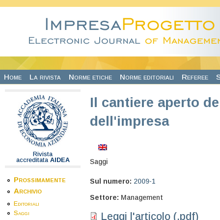
Salta al contenuto principale
Home
La rivista
Norme etiche
Norme editoriali
Referee
S
Il cantiere aperto d
dell'impresa
Rivista
accreditata
AIDEA
Saggi
Prossimamente
Sul numero:
2009-1
Archivio
Settore:
Management
Editoriali
Saggi
Leggi l'articolo (.pdf)