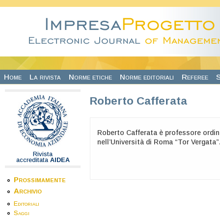
Salta al contenuto principale
Home
La rivista
Norme etiche
Norme editoriali
Referee
S
Roberto Cafferata
Roberto Cafferata è professore ordin
nell’Università di Roma “Tor Vergata”
Rivista
accreditata
AIDEA
Prossimamente
Archivio
Editoriali
Saggi