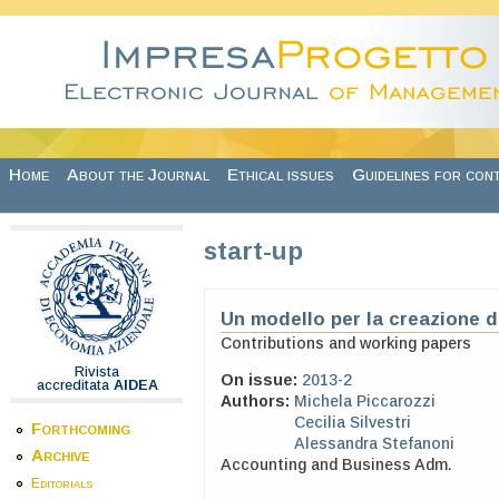
Skip to main content
Home
About the Journal
Ethical issues
Guidelines for con
start-up
Un modello per la creazione di
Contributions and working papers
Rivista
On issue:
2013-2
accreditata
AIDEA
Authors:
Michela Piccarozzi
Cecilia Silvestri
Forthcoming
Alessandra Stefanoni
Archive
Accounting and Business Adm.
Editorials