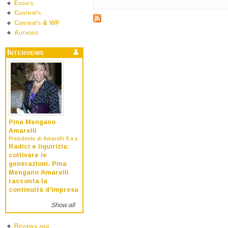
Essays
Contrib's
Contrib's & WP
Authors
Interviews
Pina Mengano
Amarelli
Presidente di Amarelli S.a.s.
Radici e liquirizia:
coltivare le
generazioni. Pina
Mengano Amarelli
racconta la
continuità d’impresa
Show all
Reviews and