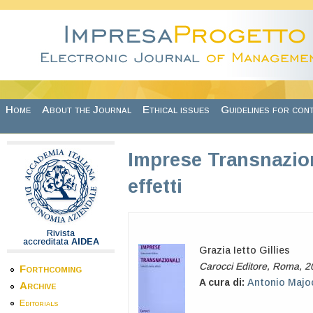
Skip to main content
Home
About the Journal
Ethical issues
Guidelines for con
Imprese Transnaziona
effetti
Rivista
accreditata
AIDEA
Grazia Ietto Gillies
Carocci Editore, Roma, 2
Forthcoming
A cura di:
Antonio Majo
Archive
Editorials