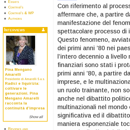
Essays
Con riferimento al process
Contrib's
affermare che, a partire da
Contrib's & WP
Authors
manifestazione del fenome
Interviews
spettacolare processo di i
Questo fenomeno, avviatosi
dei primi anni ’80 nei pa
l’intero decennio a livello
finanziari sono stati i pro
Pina Mengano
primi anni ’80, a partire 
Amarelli
Presidente di Amarelli S.a.s.
imprese, e le multinaziona
Radici e liquirizia:
coltivare le
un ruolo trainante, non s
generazioni. Pina
anche nel dibattito politi
Mengano Amarelli
racconta la
multinazionali nel mondo è
continuità d’impresa
significativa ed il dibattit
Show all
maniera esponenziale tocc
Reviews and