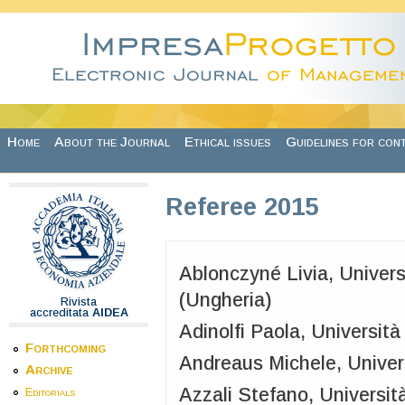
Skip to main content
Home
About the Journal
Ethical issues
Guidelines for con
Referee 2015
Ablonczyné Livia, Univers
(Ungheria)
Rivista
accreditata
AIDEA
Adinolfi Paola, Università
Forthcoming
Andreaus Michele, Univers
Archive
Azzali Stefano, Universit
Editorials