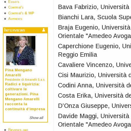
Essays
Bava Fabrizio, Università 
Contrib's
Contrib's & WP
Bianchi Lara, Scuola Sup
Authors
Braja Eugenio, Università
Interviews
Orientale "Amedeo Avoga
Caperchione Eugenio, Uni
Reggio Emilia
Cavaliere Vincenzo, Univer
Pina Mengano
Cisi Maurizio, Università d
Amarelli
Presidente di Amarelli S.a.s.
Codini Anna, Università de
Radici e liquirizia:
coltivare le
Costa Erika, Università de
generazioni. Pina
Mengano Amarelli
racconta la
D’Onza Giuseppe, Universi
continuità d’impresa
Davide Maggi, Università 
Show all
Orientale "Amedeo Avoga
Reviews and