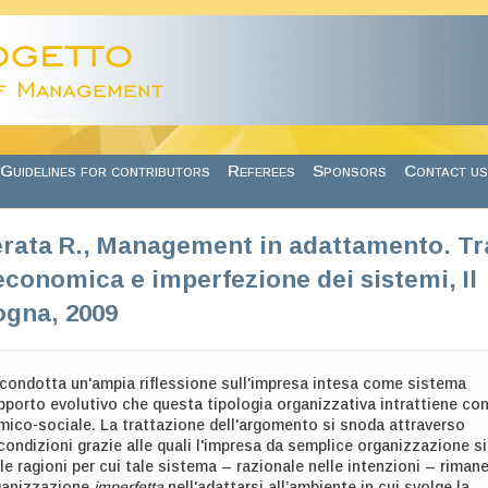
Guidelines for contributors
Referees
Sponsors
Contact us
ferata R., Management in adattamento. Tr
economica e imperfezione dei sistemi, Il
ogna, 2009
condotta un'ampia riflessione sull'impresa intesa come sistema
apporto evolutivo che questa tipologia organizzativa intrattiene co
ico-sociale. La trattazione dell'argomento si snoda attraverso
e condizioni grazie alle quali l'impresa da semplice organizzazione si
lle ragioni per cui tale sistema – razionale nelle intenzioni – riman
ganizzazione
imperfetta
nell'adattarsi all’ambiente in cui svolge la