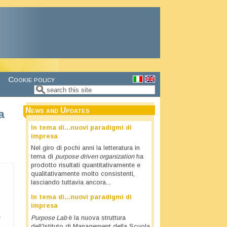
Cookie policy
Search
Search form
News and Updates
a
In tema di…nuovi paradigmi di
impresa
Nel giro di pochi anni la letteratura in
tema di
purpose driven organization
ha
prodotto risultati quantitativamente e
qualitativamente molto consistenti,
lasciando tuttavia ancora...
n
In tema di…nuovi paradigmi di
impresa
e
Purpose Lab
è la nuova struttura
dell’Istituto di Management della Scuola