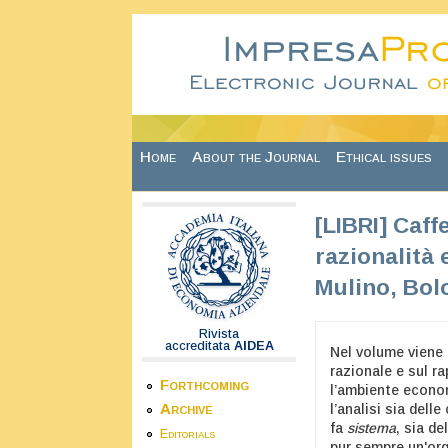
Skip to main content
Home
About the Journal
Ethical issues
[LIBRI] Caf
razionalità 
Mulino, Bol
Rivista
accreditata
AIDEA
Nel volume viene 
razionale e sul r
Forthcoming
l’ambiente econom
Archive
l’analisi sia dell
fa
sistema
, sia de
Editorials
pur sempre un'or