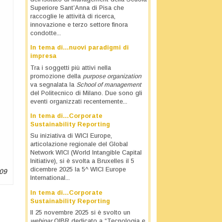
Superiore Sant’Anna di Pisa che
raccoglie le attività di ricerca,
innovazione e terzo settore finora
condotte...
In tema di…nuovi paradigmi di
impresa
Tra i soggetti più attivi nella
promozione della
purpose organization
va segnalata la
School of management
del Politecnico di Milano. Due sono gli
eventi organizzati recentemente...
In tema di…Corporate
Sustainability Reporting
Su iniziativa di WICI Europe,
articolazione regionale del Global
Network WICI (World Intangible Capital
Initiative), si è svolta a Bruxelles il 5
dicembre 2025 la 5^ WICI Europe
09
International...
In tema di…Corporate
Sustainability Reporting
Il 25 novembre 2025 si è svolto un
webinar
OIBR dedicato a “Tecnologia e