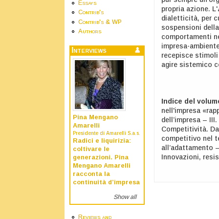
Essays
propria azione. L'
Contrib's
dialetticità, per 
Contrib's & WP
sospensioni della
Authors
comportamenti ne
impresa-ambiente
Interviews
recepisce stimoli
agire sistemico 
Indice del volum
nell'impresa «rap
Pina Mengano
dell’impresa – II
Amarelli
Competitività. Da
Presidente di Amarelli S.a.s.
competitivo nel t
Radici e liquirizia:
all’adattamento –
coltivare le
Innovazioni, resi
generazioni. Pina
Mengano Amarelli
racconta la
continuità d’impresa
Show all
Reviews and