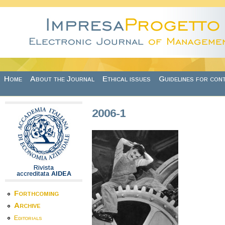
Skip to main content
Home
About the Journal
Ethical issues
Guidelines for con
2006-1
Rivista
accreditata
AIDEA
Forthcoming
Archive
Editorials