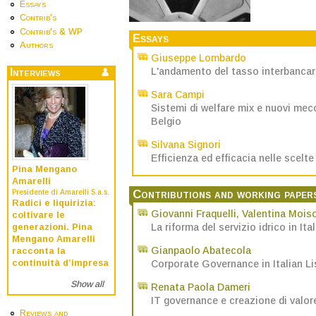
Essays
Contrib's
Contrib's & WP
Essays
Authors
Giuseppe Lombardo
L'andamento del tasso interbancario
Interviews
Sara Campi
Sistemi di welfare mix e nuovi mecc
Belgio
Silvana Signori
Efficienza ed efficacia nelle scel
Pina Mengano
Amarelli
Contributions and working paper
Presidente di Amarelli S.a.s.
Radici e liquirizia:
Giovanni Fraquelli
,
Valentina Mois
coltivare le
La riforma del servizio idrico in It
generazioni. Pina
Mengano Amarelli
Gianpaolo Abatecola
racconta la
Corporate Governance in Italian Li
continuità d’impresa
Show all
Renata Paola Dameri
IT governance e creazione di valor
Reviews and