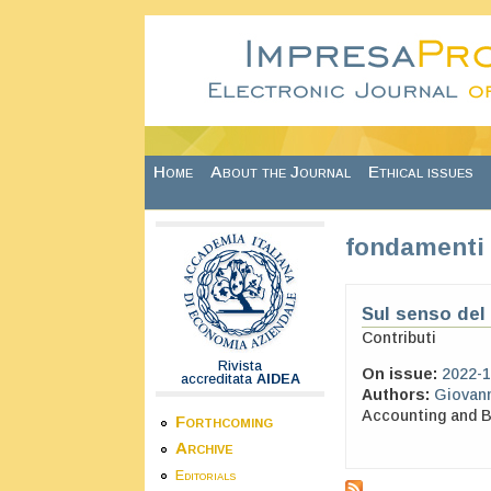
Skip to main content
Home
About the Journal
Ethical issues
fondamenti 
Sul senso del
Contributi
Rivista
On issue:
2022-1
accreditata
AIDEA
Authors:
Giovann
Accounting and 
Forthcoming
Archive
Editorials