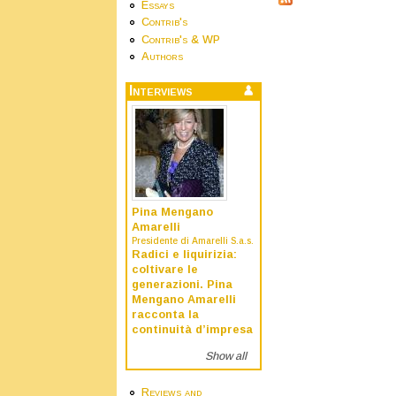
Essays
Contrib's
Contrib's & WP
Authors
Interviews
Pina Mengano
Amarelli
Presidente di Amarelli S.a.s.
Radici e liquirizia:
coltivare le
generazioni. Pina
Mengano Amarelli
racconta la
continuità d’impresa
Show all
Reviews and