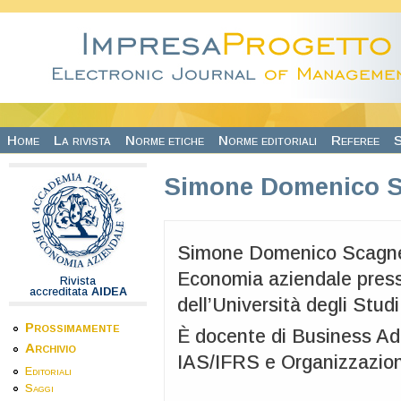
Salta al contenuto principale
Home
La rivista
Norme etiche
Norme editoriali
Referee
S
Simone Domenico S
Simone Domenico Scagnell
Economia aziendale press
Rivista
accreditata
AIDEA
dell’Università degli Studi
Prossimamente
È docente di Business Adm
Archivio
IAS/IFRS e Organizzazion
Editoriali
Saggi