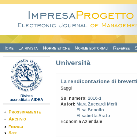
Salta al contenuto principale
Home
La rivista
Norme etiche
Norme editoriali
Referee
S
Università
La rendicontazione di brevetti
Saggi
Rivista
Sul numero:
2016-1
accreditata
AIDEA
Autori:
Mara Zuccardi Merli
Elisa Bonollo
Prossimamente
Elisabetta Arato
Archivio
Economia Aziendale
Editoriali
Saggi