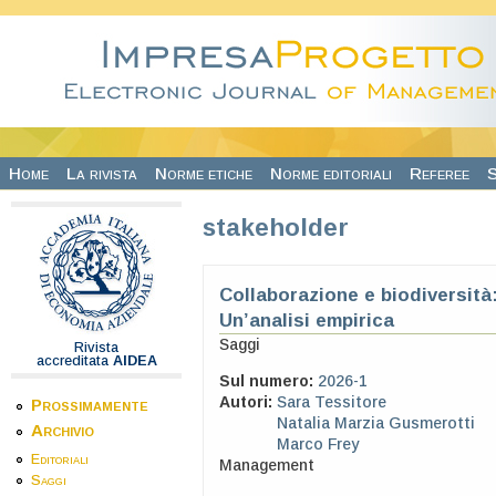
Salta al contenuto principale
Home
La rivista
Norme etiche
Norme editoriali
Referee
S
stakeholder
Collaborazione e biodiversità:
Un’analisi empirica
Saggi
Rivista
accreditata
AIDEA
Sul numero:
2026-1
Autori:
Sara Tessitore
Prossimamente
Natalia Marzia Gusmerotti
Archivio
Marco Frey
Editoriali
Management
Saggi