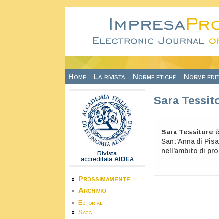
Salta al contenuto principale
Home
La rivista
Norme etiche
Norme edit
Sara Tessit
Sara Tessitore
è
Sant’Anna di Pisa
nell’ambito di pro
Rivista
accreditata
AIDEA
Prossimamente
Archivio
Editoriali
Saggi