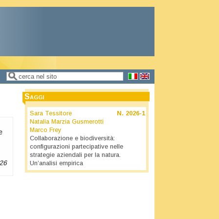
Cerca
Form di ricerca
Saggi
Sara Tessitore
N.
2026-1
Natalia Marzia Gusmerotti
Marco Frey
e
Collaborazione e biodiversità:
configurazioni partecipative nelle
strategie aziendali per la natura.
26
Un’analisi empirica