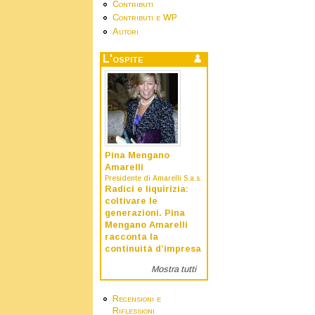
Contributi
Contributi e WP
Autori
L'ospite
Pina Mengano
Amarelli
Presidente di Amarelli S.a.s.
Radici e liquirizia:
coltivare le
generazioni. Pina
Mengano Amarelli
racconta la
continuità d’impresa
Mostra tutti
Recensioni e
Riflessioni