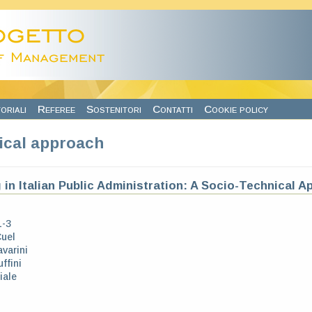
oriali
Referee
Sostenitori
Contatti
Cookie policy
ical approach
 in Italian Public Administration: A Socio-Technical 
1-3
uel
avarini
ffini
iale