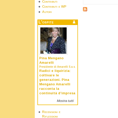
Contributi
Contributi e WP
Autori
L'ospite
Pina Mengano
Amarelli
Presidente di Amarelli S.a.s.
Radici e liquirizia:
coltivare le
generazioni. Pina
Mengano Amarelli
racconta la
continuità d’impresa
Mostra tutti
Recensioni e
Riflessioni