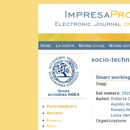
Salta al contenuto principale
Home
La rivista
Norme etiche
Norme edit
socio-techn
Smart working
Saggi
Rivista
Sul numero:
202
accreditata
AIDEA
Autori:
Roberta C
Aurelio R
Prossimamente
Renato Ru
Archivio
Luisa Varr
Editoriali
Organizzazione
Saggi