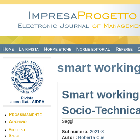
Salta al contenuto principale
Home
La rivista
Norme etiche
Norme editoriali
Referee
S
smart workin
Smart working 
Rivista
accreditata
AIDEA
Socio-Technic
Prossimamente
Saggi
Archivio
Editoriali
Sul numero:
2021-3
Saggi
Autori:
Roberta Cuel