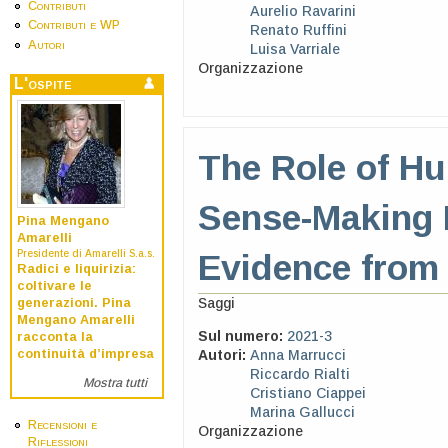
Contributi
Aurelio Ravarini
Contributi e WP
Renato Ruffini
Autori
Luisa Varriale
Organizzazione
L'ospite
The Role of Hu
Sense-Making 
Pina Mengano
Amarelli
Presidente di Amarelli S.a.s.
Evidence from 
Radici e liquirizia:
coltivare le
Saggi
generazioni. Pina
Mengano Amarelli
Sul numero:
2021-3
racconta la
continuità d’impresa
Autori:
Anna Marrucci
Riccardo Rialti
Mostra tutti
Cristiano Ciappei
Marina Gallucci
Recensioni e
Organizzazione
Riflessioni