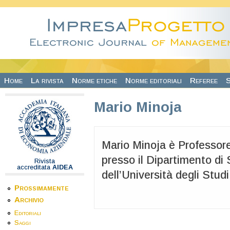
Salta al contenuto principale
Home
La rivista
Norme etiche
Norme editoriali
Referee
S
Mario Minoja
Mario Minoja è Professor
presso il Dipartimento di
Rivista
accreditata
AIDEA
dell’Università degli Studi
Prossimamente
Archivio
Editoriali
Saggi