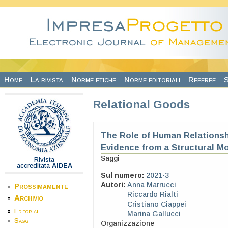
Salta al contenuto principale
Home
La rivista
Norme etiche
Norme editoriali
Referee
S
Relational Goods
The Role of Human Relationsh
Evidence from a Structural M
Saggi
Rivista
accreditata
AIDEA
Sul numero:
2021-3
Autori:
Anna Marrucci
Prossimamente
Riccardo Rialti
Archivio
Cristiano Ciappei
Editoriali
Marina Gallucci
Saggi
Organizzazione