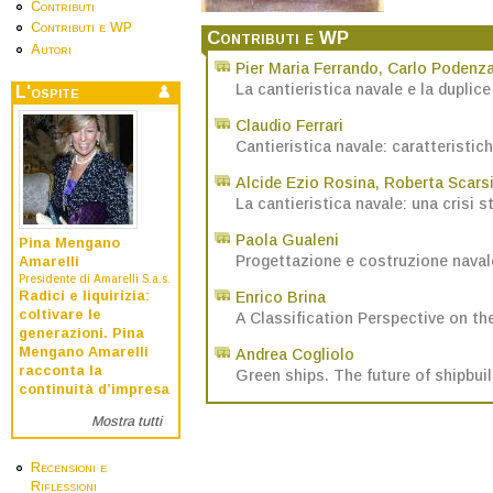
Contributi
Contributi e WP
Contributi e WP
Autori
Pier Maria Ferrando
,
Carlo Podenz
La cantieristica navale e la duplice
L'ospite
Claudio Ferrari
Cantieristica navale: caratteristi
Alcide Ezio Rosina
,
Roberta Scars
La cantieristica navale: una crisi s
Paola Gualeni
Pina Mengano
Progettazione e costruzione navale
Amarelli
Presidente di Amarelli S.a.s.
Radici e liquirizia:
Enrico Brina
coltivare le
A Classification Perspective on th
generazioni. Pina
Mengano Amarelli
Andrea Cogliolo
racconta la
Green ships. The future of shipbui
continuità d’impresa
Mostra tutti
Recensioni e
Riflessioni