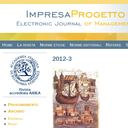
Salta al contenuto principale
Home
La rivista
Norme etiche
Norme editoriali
Referee
S
2012-3
Rivista
accreditata
AIDEA
Prossimamente
Archivio
Editoriali
Saggi