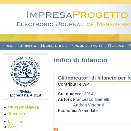
Salta al contenuto principale
Home
La rivista
Norme etiche
Norme editoriali
Referee
S
indici di bilancio
Gli indicatori di bilancio per 
Contributi e WP
Rivista
Sul numero:
2014-1
accreditata
AIDEA
Autori:
Francesco Dainelli
Andrea Visconti
Prossimamente
Economia Aziendale
Archivio
Editoriali
Saggi