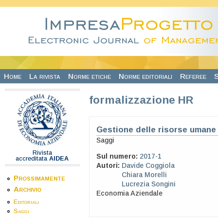
Salta al contenuto principale
Home
La rivista
Norme etiche
Norme editoriali
Referee
S
formalizzazione HR
Gestione delle risorse umane 
Saggi
Rivista
Sul numero:
2017-1
accreditata
AIDEA
Autori:
Davide Coggiola
Chiara Morelli
Prossimamente
Lucrezia Songini
Archivio
Economia Aziendale
Editoriali
Saggi