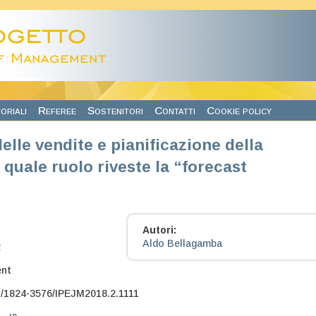
oriali
Referee
Sostenitori
Contatti
Cookie policy
elle vendite e pianificazione della
quale ruolo riveste la “forecast
Autori:
Aldo Bellagamba
2
nt
/1824-3576/IPEJM2018.2.1111