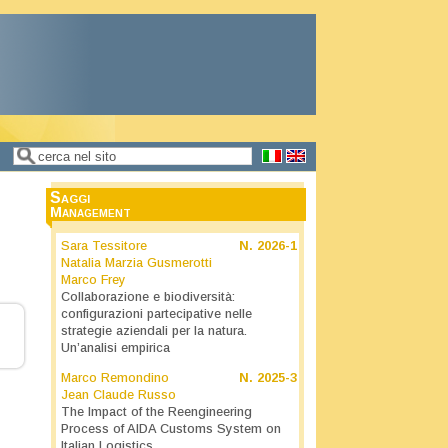
Cerca
Form di ricerca
Saggi
Management
Sara Tessitore
N.
2026-1
Natalia Marzia Gusmerotti
Marco Frey
Collaborazione e biodiversità:
configurazioni partecipative nelle
strategie aziendali per la natura.
Un’analisi empirica
Marco Remondino
N.
2025-3
Jean Claude Russo
The Impact of the Reengineering
Process of AIDA Customs System on
Italian Logistics