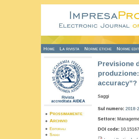
Salta al contenuto principale
Home
La rivista
Norme etiche
Norme edit
Previsione d
produzione: 
accuracy”?
Saggi
Rivista
accreditata
AIDEA
Sul numero:
2018-
Prossimamente
Settore:
Manageme
Archivio
Editoriali
DOI code:
10.15167
Saggi