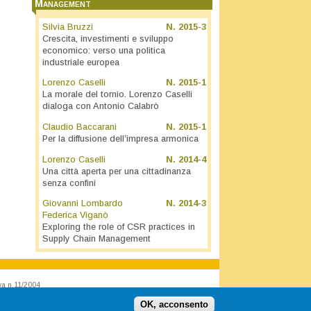
Management
Silvia Bruzzi
N.
2015-3
Crescita, investimenti e sviluppo
economico: verso una politica
industriale europea
Lorenzo Caselli
N.
2015-1
La morale del tornio. Lorenzo Caselli
dialoga con Antonio Calabrò
Claudio Baccarani
N.
2015-1
Per la diffusione dell’impresa armonica
Lorenzo Caselli
N.
2014-4
Una città aperta per una cittadinanza
senza confini
Giovanni Lombardo
N.
2014-3
Federica Viganò
Exploring the role of CSR practices in
Supply Chain Management
va n.11/2004
OK, acconsento