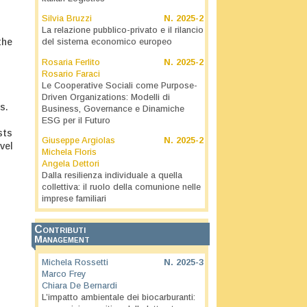
Silvia Bruzzi
N.
2025-2
La relazione pubblico-privato e il rilancio
the
del sistema economico europeo
Rosaria Ferlito
N.
2025-2
Rosario Faraci
Le Cooperative Sociali come Purpose-
Driven Organizations: Modelli di
s.
Business, Governance e Dinamiche
ESG per il Futuro
sts
Giuseppe Argiolas
N.
2025-2
vel
Michela Floris
Angela Dettori
Dalla resilienza individuale a quella
collettiva: il ruolo della comunione nelle
imprese familiari
Contributi
Management
Michela Rossetti
N.
2025-3
Marco Frey
Chiara De Bernardi
L’impatto ambientale dei biocarburanti: