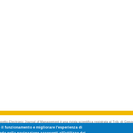
getto-Electronic Journal of Management è una rivista scientifica registrata al Trib. di Geno
Rivista accreditata AIDEA - Accademia Italiana di Economia Aziendale
 il funzionamento e migliorare l'esperienza di
ISSN 1824-3576 Cod. CINECA E187020 p.iva 00754150100