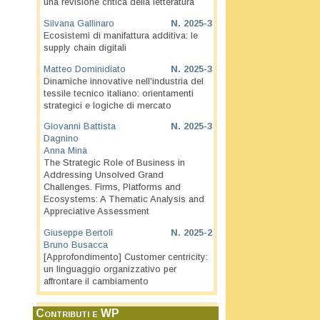
una revisione critica della letteratura
Silvana Gallinaro
N.
2025-3
Ecosistemi di manifattura additiva: le
supply chain digitali
Matteo Dominidiato
N.
2025-3
Dinamiche innovative nell’industria del
tessile tecnico italiano: orientamenti
strategici e logiche di mercato
Giovanni Battista
N.
2025-3
Dagnino
Anna Minà
The Strategic Role of Business in
Addressing Unsolved Grand
Challenges. Firms, Platforms and
Ecosystems: A Thematic Analysis and
Appreciative Assessment
Giuseppe Bertoli
N.
2025-2
Bruno Busacca
[Approfondimento] Customer centricity:
un linguaggio organizzativo per
affrontare il cambiamento
Contributi e WP