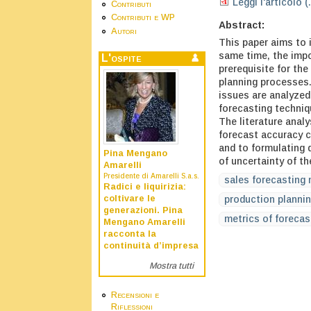
Leggi l'articolo (
Contributi
Contributi e WP
Abstract:
Autori
This paper aims to i
same time, the impo
L'ospite
prerequisite for th
planning processes.
issues are analyzed:
forecasting techni
The literature anal
forecast accuracy c
and to formulating 
Pina Mengano
of uncertainty of th
Amarelli
Presidente di Amarelli S.a.s.
sales forecasting
Radici e liquirizia:
coltivare le
production planni
generazioni. Pina
metrics of forecas
Mengano Amarelli
racconta la
continuità d’impresa
Mostra tutti
Recensioni e
Riflessioni