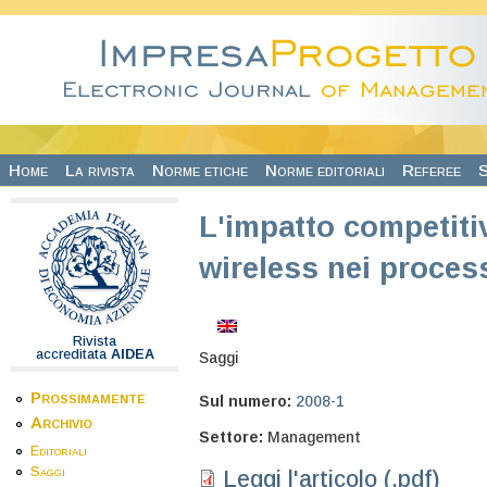
Salta al contenuto principale
Home
La rivista
Norme etiche
Norme editoriali
Referee
S
L'impatto competiti
wireless nei process
Rivista
accreditata
AIDEA
Saggi
Prossimamente
Sul numero:
2008-1
Archivio
Settore:
Management
Editoriali
Saggi
Leggi l'articolo (.pdf)