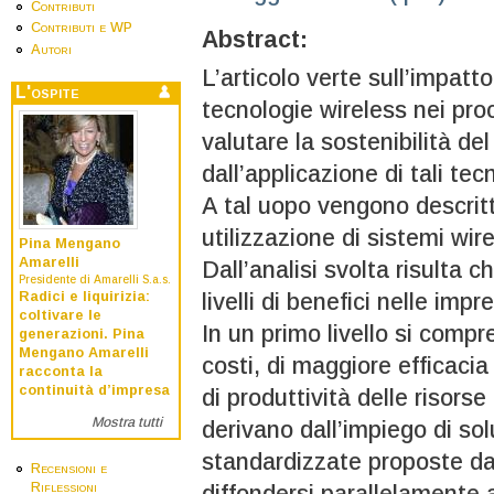
Contributi
Contributi e WP
Abstract:
Autori
L’articolo verte sull’impatt
L'ospite
tecnologie wireless nei pro
valutare la sostenibilità de
dall’applicazione di tali tec
A tal uopo vengono descritt
utilizzazione di sistemi wir
Pina Mengano
Amarelli
Dall’analisi svolta risulta 
Presidente di Amarelli S.a.s.
Radici e liquirizia:
livelli di benefici nelle impr
coltivare le
In un primo livello si compr
generazioni. Pina
Mengano Amarelli
costi, di maggiore efficacia 
racconta la
continuità d’impresa
di produttività delle risors
Mostra tutti
derivano dall’impiego di so
standardizzate proposte dai
Recensioni e
Riflessioni
diffondersi parallelamente a