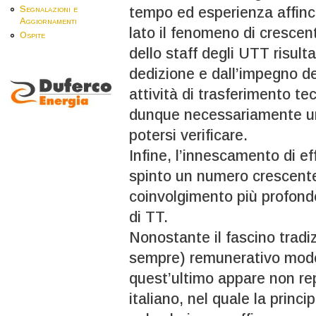
tempo ed esperienza affinch
Segnalazioni e
Aggiornamenti
lato il fenomeno di crescen
Ospite
dello staff degli UTT risul
dedizione e dall’impegno ded
attività di trasferimento t
dunque necessariamente un
potersi verificare.
Infine, l’innescamento di eff
spinto un numero crescente 
coinvolgimento più profondo 
di TT.
Nonostante il fascino tradi
sempre) remunerativo model
quest’ultimo appare non rep
italiano, nel quale la princ