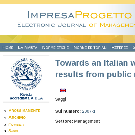
Salta al contenuto principale
Home
La rivista
Norme etiche
Norme editoriali
Referee
S
Towards an Italian w
results from public
Rivista
accreditata
AIDEA
Saggi
Prossimamente
Sul numero:
2007-1
Archivio
Settore:
Management
Editoriali
Saggi