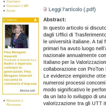
Contributi
Contributi e WP
Leggi l'articolo (.pdf)
Autori
Abstract:
L'ospite
In questo articolo si discut
dagli Uffici di Trasferiment
le università italiane. A tal 
primari ha avuto luogo nell’
Pina Mengano
nazionale annualmente cond
Amarelli
Presidente di Amarelli S.a.s.
Italiano per la Valorizzazion
Radici e liquirizia:
coltivare le
collaborazione con ProTon 
generazioni. Pina
Le evidenze empiriche otte
Mengano Amarelli
racconta la
numerosi processi concomita
continuità d’impresa
modo significativo le perfo
Mostra tutti
da un lato lo sviluppo di un
Recensioni e
valorizzazione tra gli UTT i
Riflessioni