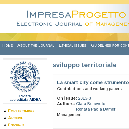
Skip to main content
Home
About the Journal
Ethical issues
Guidelines for con
sviluppo territoriale
La smart city come strumento
Contributions and working papers
Rivista
On issue:
2013-3
accreditata
AIDEA
Authors:
Clara Benevolo
Renata Paola Dameri
Forthcoming
Management
Archive
Editorials