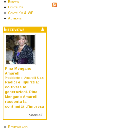
Essays
Contrib's
Contrib's & WP
Authors
Interviews
Pina Mengano
Amarelli
Presidente di Amarelli S.a.s.
Radici e liquirizia:
coltivare le
generazioni. Pina
Mengano Amarelli
racconta la
continuità d’impresa
Show all
Reviews and