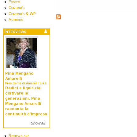
Essays
Contrib's
Contrib's & WP
Authors
Interviews
Pina Mengano
Amarelli
Presidente di Amarelli S.a.s.
Radici e liquirizia:
coltivare le
generazioni. Pina
Mengano Amarelli
racconta la
continuità d’impresa
Show all
Reviews and