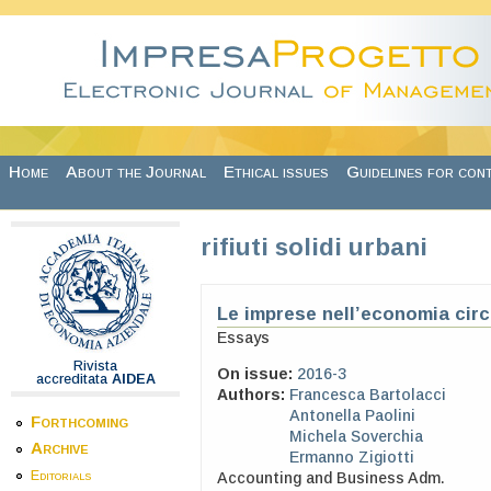
Skip to main content
Home
About the Journal
Ethical issues
Guidelines for con
rifiuti solidi urbani
Le imprese nell’economia circo
Essays
Rivista
On issue:
2016-3
accreditata
AIDEA
Authors:
Francesca Bartolacci
Antonella Paolini
Forthcoming
Michela Soverchia
Archive
Ermanno Zigiotti
Editorials
Accounting and Business Adm.