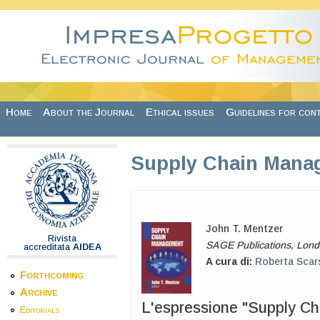
Skip to main content
Home
About the Journal
Ethical issues
Guidelines for con
Supply Chain Mana
John T. Mentzer
Rivista
SAGE Publications, Lond
accreditata
AIDEA
A cura di:
Roberta Scar
Forthcoming
Archive
L'espressione "Supply C
Editorials