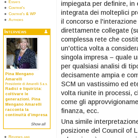
Essays
impiegata per definire, in
Contrib's
integrata dei molteplici pr
Contrib's & WP
Authors
il concorso e l'interazion
direttamente collegate (s
Interviews
complessa rete che costit
un'ottica volta a consider
singola impresa – quale u
per qualsiasi analisi di ti
decisamente ampia e comp
Pina Mengano
Amarelli
SCM un vastissimo ed eter
Presidente di Amarelli S.a.s.
Radici e liquirizia:
volta riunite in processi,
coltivare le
generazioni. Pina
come gli approvvigionament
Mengano Amarelli
finanza, ecc.
racconta la
continuità d’impresa
Una simile interpretazione 
Show all
posizione del Council of
Reviews and