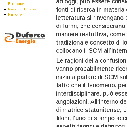
ad oggi, può essere consi
Reflections
fonti di ricerca in materia 
News and Updates
Interviews
letteratura si rinvengano a
difformi, che considerano 
maniera restrittiva, come
tradizionale concetto di lo
collocano il SCM all’intern
Le ragioni della confusio
vanno probabilmente ricerc
inizia a parlare di SCM sol
fatto che il fenomeno, per
interdisciplinare, può ess
angolazioni. All'interno de
di matrice statunitense, 
filoni, l'uno di stampo ac
aspetti teorici e definitori