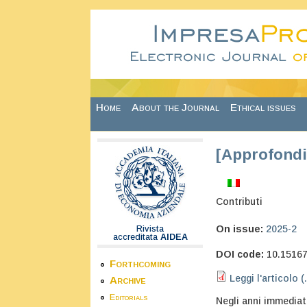
Skip to main content
Home
About the Journal
Ethical issues
[Approfondi
Contributi
On issue:
2025-2
Rivista
accreditata
AIDEA
DOI code:
10.1516
Forthcoming
Leggi l'articolo (
Archive
Editorials
Negli anni immediat