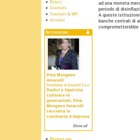
Essays
ad una moneta merce
Contrib's
periodo di disinflaz
Contrib's & WP
A queste istituzioni
Authors
banche centrali di a
comprometterebbe l’
Interviews
Pina Mengano
Amarelli
Presidente di Amarelli S.a.s.
Radici e liquirizia:
coltivare le
generazioni. Pina
Mengano Amarelli
racconta la
continuità d’impresa
Show all
Reviews and