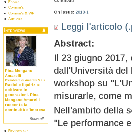
Contributi
Essays
Contrib's
On issue:
2018-1
Contrib's & WP
Authors
Leggi l'articolo (
Interviews
Abstract:
Il 23 giugno 2017,
dall'Università de
Pina Mengano
Amarelli
workshop su "L'Un
Presidente di Amarelli S.a.s.
Radici e liquirizia:
coltivare le
misurarle, come mo
generazioni. Pina
Mengano Amarelli
racconta la
Nell'ambito della 
continuità d’impresa
Show all
"Le performance e 
Reviews and