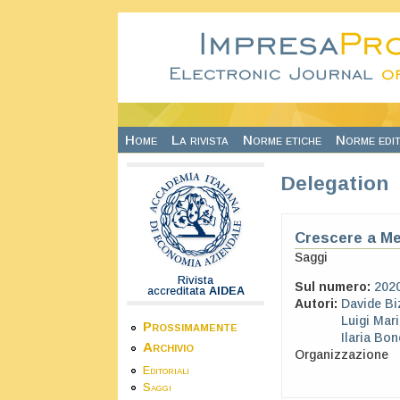
Salta al contenuto principale
Home
La rivista
Norme etiche
Norme edit
Delegation
Crescere a Me
Saggi
Rivista
Sul numero:
202
accreditata
AIDEA
Autori:
Davide Bi
Luigi Mar
Prossimamente
Ilaria Bon
Archivio
Organizzazione
Editoriali
Saggi