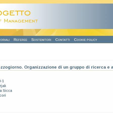
oriali
Referee
Sostenitori
Contatti
Cookie policy
zzogiorno. Organizzazione di un gruppo di ricerca e 
0-1
zjak
ia Sicca
cori