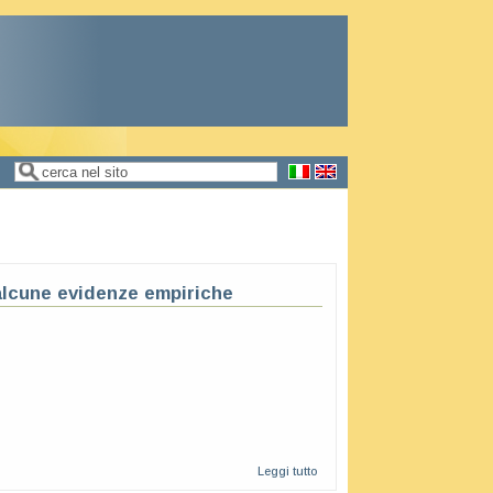
Cerca
Form di ricerca
alcune evidenze empiriche
Leggi tutto
su Crescere a
Mezzogiorno.