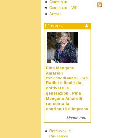
Contributi
Contributi e WP
Autori
L'ospite
Pina Mengano
Amarelli
Presidente di Amarelli S.a.s.
Radici e liquirizia:
coltivare le
generazioni. Pina
Mengano Amarelli
racconta la
continuità d’impresa
Mostra tutti
Recensioni e
Riflessioni